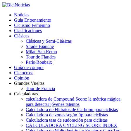
Noticias
Guía Entrenamiento
Ciclismo Femenino
Clasificaciones
Clásicas
Clásicas y Semi-Clásicas
Strade Bianche
Milán San Remo
Tour de Flandes
París-Roubaix
Guía de compra
Ciclocross
Opinión
Grandes Vueltas
Tour de Francia
Calculadoras
calculadora de Compound Score: la métrica mágica
para detectar jóvenes talentos
Calculadora de Hidratos de Carbono para ciclistas
Calculadora de zonas según ftp para ciclistas
Calculadora tasa de sudoración para ciclistas
CALCULADORA CYCLING SCORE INDEX
Calculadora de Maltodextrina y Fructosa: Crea Tus