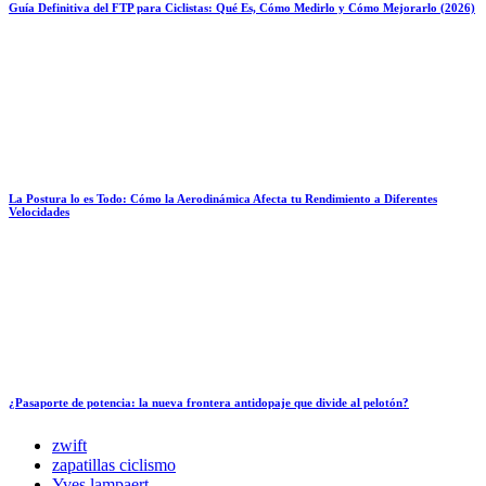
Guía Definitiva del FTP para Ciclistas: Qué Es, Cómo Medirlo y Cómo Mejorarlo (2026)
La Postura lo es Todo: Cómo la Aerodinámica Afecta tu Rendimiento a Diferentes
Velocidades
¿Pasaporte de potencia: la nueva frontera antidopaje que divide al pelotón?
zwift
zapatillas ciclismo
Yves lampaert