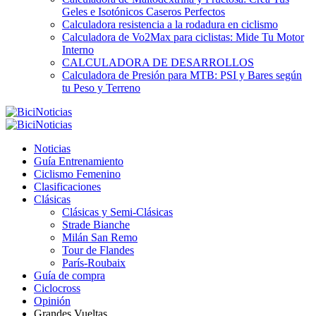
Geles e Isotónicos Caseros Perfectos
Calculadora resistencia a la rodadura en ciclismo
Calculadora de Vo2Max para ciclistas: Mide Tu Motor
Interno
CALCULADORA DE DESARROLLOS
Calculadora de Presión para MTB: PSI y Bares según
tu Peso y Terreno
Noticias
Guía Entrenamiento
Ciclismo Femenino
Clasificaciones
Clásicas
Clásicas y Semi-Clásicas
Strade Bianche
Milán San Remo
Tour de Flandes
París-Roubaix
Guía de compra
Ciclocross
Opinión
Grandes Vueltas