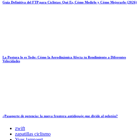
Guía Definitiva del FTP para Ciclistas: Qué Es, Cómo Medirlo y Cómo Mejorarlo (2026)
La Postura lo es Todo: Cómo la Aerodinámica Afecta tu Rendimiento a Diferentes
Velocidades
¿Pasaporte de potencia: la nueva frontera antidopaje que divide al pelotón?
zwift
zapatillas ciclismo
Yves lampaert