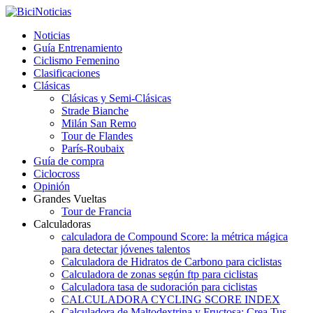
Noticias
Guía Entrenamiento
Ciclismo Femenino
Clasificaciones
Clásicas
Clásicas y Semi-Clásicas
Strade Bianche
Milán San Remo
Tour de Flandes
París-Roubaix
Guía de compra
Ciclocross
Opinión
Grandes Vueltas
Tour de Francia
Calculadoras
calculadora de Compound Score: la métrica mágica
para detectar jóvenes talentos
Calculadora de Hidratos de Carbono para ciclistas
Calculadora de zonas según ftp para ciclistas
Calculadora tasa de sudoración para ciclistas
CALCULADORA CYCLING SCORE INDEX
Calculadora de Maltodextrina y Fructosa: Crea Tus