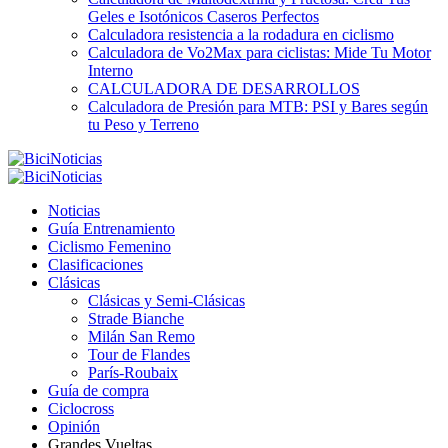
Geles e Isotónicos Caseros Perfectos
Calculadora resistencia a la rodadura en ciclismo
Calculadora de Vo2Max para ciclistas: Mide Tu Motor
Interno
CALCULADORA DE DESARROLLOS
Calculadora de Presión para MTB: PSI y Bares según
tu Peso y Terreno
Noticias
Guía Entrenamiento
Ciclismo Femenino
Clasificaciones
Clásicas
Clásicas y Semi-Clásicas
Strade Bianche
Milán San Remo
Tour de Flandes
París-Roubaix
Guía de compra
Ciclocross
Opinión
Grandes Vueltas