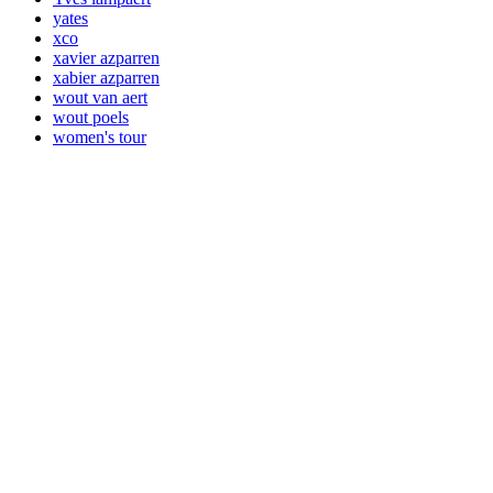
yates
xco
xavier azparren
xabier azparren
wout van aert
wout poels
women's tour