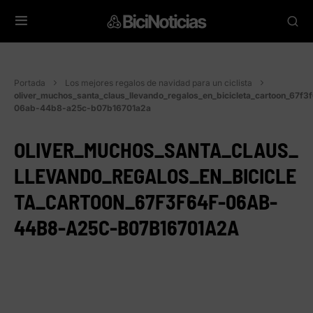
Portada
Los mejores regalos de navidad para un ciclista
oliver_muchos_santa_claus_llevando_regalos_en_bicicleta_cartoon_67f3
06ab-44b8-a25c-b07b16701a2a
OLIVER_MUCHOS_SANTA_CLAUS_
LLEVANDO_REGALOS_EN_BICICLE
TA_CARTOON_67F3F64F-06AB-
44B8-A25C-B07B16701A2A