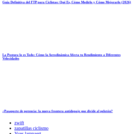
Guía Definitiva del FTP para Ciclistas: Qué Es, Cómo Medirlo y Cómo Mejorarlo (2026)
La Postura lo es Todo: Cómo la Aerodinámica Afecta tu Rendimiento a Diferentes
Velocidades
¿Pasaporte de potencia: la nueva frontera antidopaje que divide al pelotón?
zwift
zapatillas ciclismo
Yves lampaert