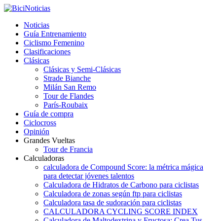
Noticias
Guía Entrenamiento
Ciclismo Femenino
Clasificaciones
Clásicas
Clásicas y Semi-Clásicas
Strade Bianche
Milán San Remo
Tour de Flandes
París-Roubaix
Guía de compra
Ciclocross
Opinión
Grandes Vueltas
Tour de Francia
Calculadoras
calculadora de Compound Score: la métrica mágica
para detectar jóvenes talentos
Calculadora de Hidratos de Carbono para ciclistas
Calculadora de zonas según ftp para ciclistas
Calculadora tasa de sudoración para ciclistas
CALCULADORA CYCLING SCORE INDEX
Calculadora de Maltodextrina y Fructosa: Crea Tus