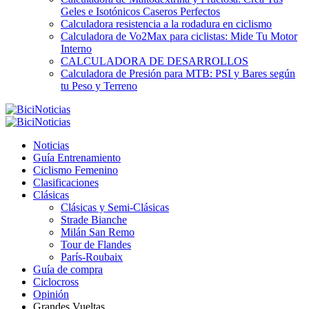
Geles e Isotónicos Caseros Perfectos
Calculadora resistencia a la rodadura en ciclismo
Calculadora de Vo2Max para ciclistas: Mide Tu Motor
Interno
CALCULADORA DE DESARROLLOS
Calculadora de Presión para MTB: PSI y Bares según
tu Peso y Terreno
Noticias
Guía Entrenamiento
Ciclismo Femenino
Clasificaciones
Clásicas
Clásicas y Semi-Clásicas
Strade Bianche
Milán San Remo
Tour de Flandes
París-Roubaix
Guía de compra
Ciclocross
Opinión
Grandes Vueltas