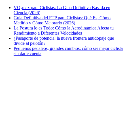
VO₂max para Ciclistas: La Guía Definitiva Basada en
Ciencia (2026)
Guía Definitiva del FTP para Ciclistas: Qué Es, Cómo
Medirlo y Cómo Mejorarlo (2026)
La Postura lo es Todo: Cómo la Aerodinámica Afecta tu
Rendimiento a Diferentes Velocidades
¿Pasaporte de potencia: la nueva frontera antidopaje que
divide al pelotón?
Pequeños pedaleos, grandes cambios: cómo ser mejor ciclista
sin darte cuenta