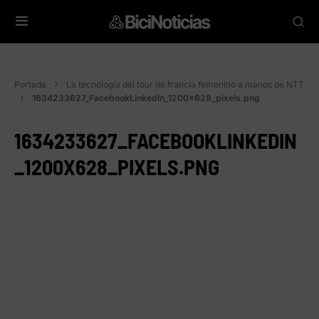
Portada
La tecnología del tour de francia femenino a manos de NTT
1634233627_FacebookLinkedIn_1200x628_pixels.png
1634233627_FACEBOOKLINKEDIN
_1200X628_PIXELS.PNG