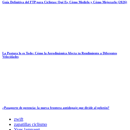
Guía Definitiva del FTP para Ciclistas: Qué Es, Cómo Medirlo y Cómo Mejorarlo (2026)
La Postura lo es Todo: Cómo la Aerodinámica Afecta tu Rendimiento a Diferentes
Velocidades
¿Pasaporte de potencia: la nueva frontera antidopaje que divide al pelotón?
zwift
zapatillas ciclismo
Yves lampaert