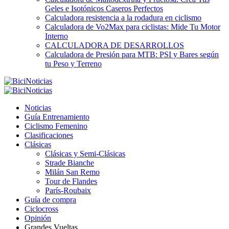
Geles e Isotónicos Caseros Perfectos
Calculadora resistencia a la rodadura en ciclismo
Calculadora de Vo2Max para ciclistas: Mide Tu Motor
Interno
CALCULADORA DE DESARROLLOS
Calculadora de Presión para MTB: PSI y Bares según
tu Peso y Terreno
Noticias
Guía Entrenamiento
Ciclismo Femenino
Clasificaciones
Clásicas
Clásicas y Semi-Clásicas
Strade Bianche
Milán San Remo
Tour de Flandes
París-Roubaix
Guía de compra
Ciclocross
Opinión
Grandes Vueltas