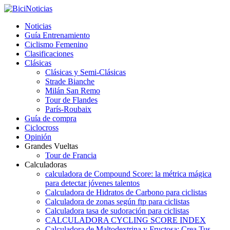
Noticias
Guía Entrenamiento
Ciclismo Femenino
Clasificaciones
Clásicas
Clásicas y Semi-Clásicas
Strade Bianche
Milán San Remo
Tour de Flandes
París-Roubaix
Guía de compra
Ciclocross
Opinión
Grandes Vueltas
Tour de Francia
Calculadoras
calculadora de Compound Score: la métrica mágica
para detectar jóvenes talentos
Calculadora de Hidratos de Carbono para ciclistas
Calculadora de zonas según ftp para ciclistas
Calculadora tasa de sudoración para ciclistas
CALCULADORA CYCLING SCORE INDEX
Calculadora de Maltodextrina y Fructosa: Crea Tus