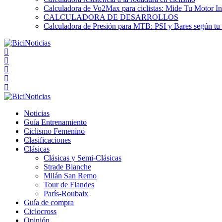
Calculadora de Vo2Max para ciclistas: Mide Tu Motor In
CALCULADORA DE DESARROLLOS
Calculadora de Presión para MTB: PSI y Bares según tu
Noticias
Guía Entrenamiento
Ciclismo Femenino
Clasificaciones
Clásicas
Clásicas y Semi-Clásicas
Strade Bianche
Milán San Remo
Tour de Flandes
París-Roubaix
Guía de compra
Ciclocross
Opinión