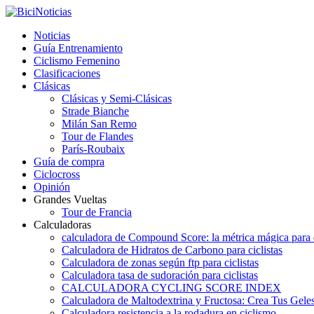
Noticias
Guía Entrenamiento
Ciclismo Femenino
Clasificaciones
Clásicas
Clásicas y Semi-Clásicas
Strade Bianche
Milán San Remo
Tour de Flandes
París-Roubaix
Guía de compra
Ciclocross
Opinión
Grandes Vueltas
Tour de Francia
Calculadoras
calculadora de Compound Score: la métrica mágica para d
Calculadora de Hidratos de Carbono para ciclistas
Calculadora de zonas según ftp para ciclistas
Calculadora tasa de sudoración para ciclistas
CALCULADORA CYCLING SCORE INDEX
Calculadora de Maltodextrina y Fructosa: Crea Tus Geles
Calculadora resistencia a la rodadura en ciclismo