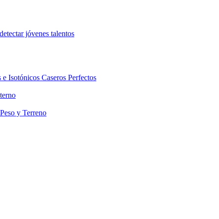
etectar jóvenes talentos
 e Isotónicos Caseros Perfectos
terno
 Peso y Terreno