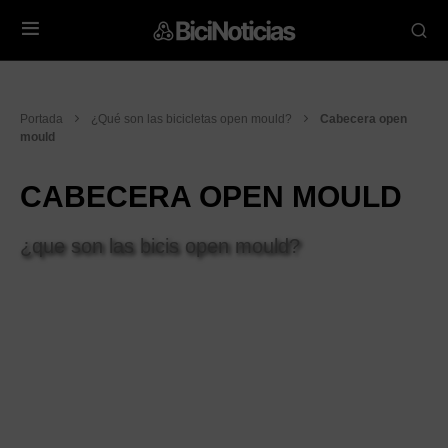
Portada
¿Qué son las bicicletas open mould?
Cabecera open
mould
CABECERA OPEN MOULD
¿que son las bicis open mould?