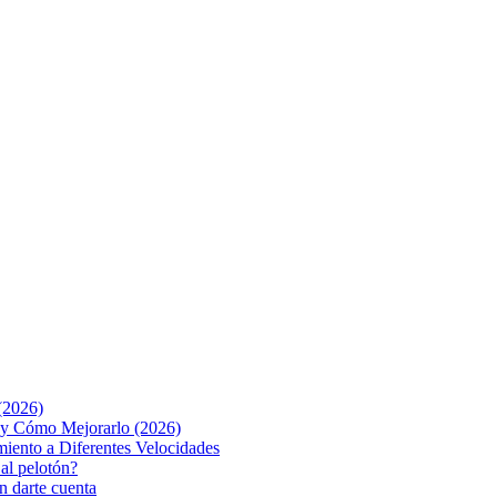
(2026)
o y Cómo Mejorarlo (2026)
iento a Diferentes Velocidades
 al pelotón?
n darte cuenta