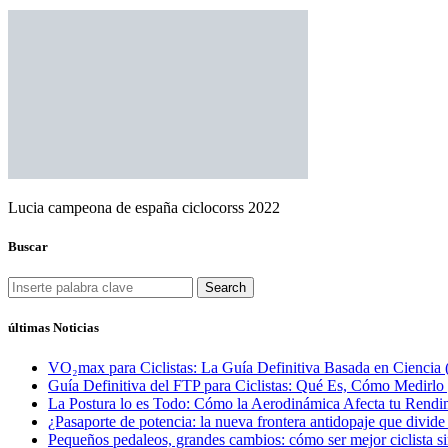
Lucia campeona de españa ciclocorss 2022
Buscar
Search
últimas Noticias
VO₂max para Ciclistas: La Guía Definitiva Basada en Ciencia 
Guía Definitiva del FTP para Ciclistas: Qué Es, Cómo Medirl
La Postura lo es Todo: Cómo la Aerodinámica Afecta tu Rendim
¿Pasaporte de potencia: la nueva frontera antidopaje que divide
Pequeños pedaleos, grandes cambios: cómo ser mejor ciclista si