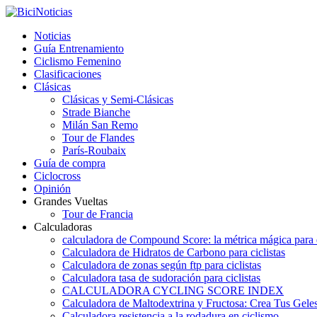
Noticias
Guía Entrenamiento
Ciclismo Femenino
Clasificaciones
Clásicas
Clásicas y Semi-Clásicas
Strade Bianche
Milán San Remo
Tour de Flandes
París-Roubaix
Guía de compra
Ciclocross
Opinión
Grandes Vueltas
Tour de Francia
Calculadoras
calculadora de Compound Score: la métrica mágica para d
Calculadora de Hidratos de Carbono para ciclistas
Calculadora de zonas según ftp para ciclistas
Calculadora tasa de sudoración para ciclistas
CALCULADORA CYCLING SCORE INDEX
Calculadora de Maltodextrina y Fructosa: Crea Tus Geles
Calculadora resistencia a la rodadura en ciclismo