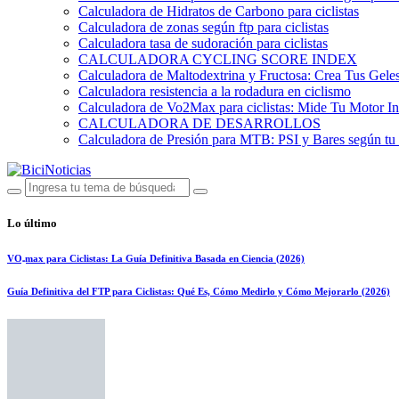
Calculadora de Hidratos de Carbono para ciclistas
Calculadora de zonas según ftp para ciclistas
Calculadora tasa de sudoración para ciclistas
CALCULADORA CYCLING SCORE INDEX
Calculadora de Maltodextrina y Fructosa: Crea Tus Geles
Calculadora resistencia a la rodadura en ciclismo
Calculadora de Vo2Max para ciclistas: Mide Tu Motor In
CALCULADORA DE DESARROLLOS
Calculadora de Presión para MTB: PSI y Bares según tu
Lo último
VO₂max para Ciclistas: La Guía Definitiva Basada en Ciencia (2026)
Guía Definitiva del FTP para Ciclistas: Qué Es, Cómo Medirlo y Cómo Mejorarlo (2026)