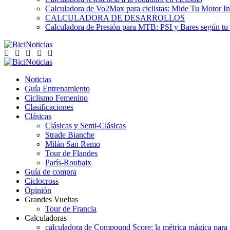
Calculadora de Vo2Max para ciclistas: Mide Tu Motor In
CALCULADORA DE DESARROLLOS
Calculadora de Presión para MTB: PSI y Bares según tu
Noticias
Guía Entrenamiento
Ciclismo Femenino
Clasificaciones
Clásicas
Clásicas y Semi-Clásicas
Strade Bianche
Milán San Remo
Tour de Flandes
París-Roubaix
Guía de compra
Ciclocross
Opinión
Grandes Vueltas
Tour de Francia
Calculadoras
calculadora de Compound Score: la métrica mágica para d