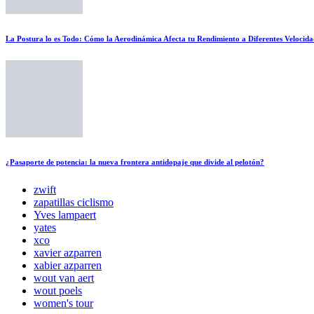
La Postura lo es Todo: Cómo la Aerodinámica Afecta tu Rendimiento a Diferentes Velocida
¿Pasaporte de potencia: la nueva frontera antidopaje que divide al pelotón?
zwift
zapatillas ciclismo
Yves lampaert
yates
xco
xavier azparren
xabier azparren
wout van aert
wout poels
women's tour