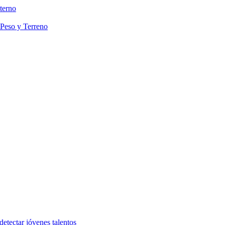
terno
 Peso y Terreno
etectar jóvenes talentos