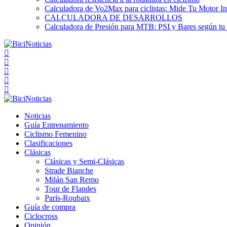
Calculadora de Vo2Max para ciclistas: Mide Tu Motor In
CALCULADORA DE DESARROLLOS
Calculadora de Presión para MTB: PSI y Bares según tu
Noticias
Guía Entrenamiento
Ciclismo Femenino
Clasificaciones
Clásicas
Clásicas y Semi-Clásicas
Strade Bianche
Milán San Remo
Tour de Flandes
París-Roubaix
Guía de compra
Ciclocross
Opinión