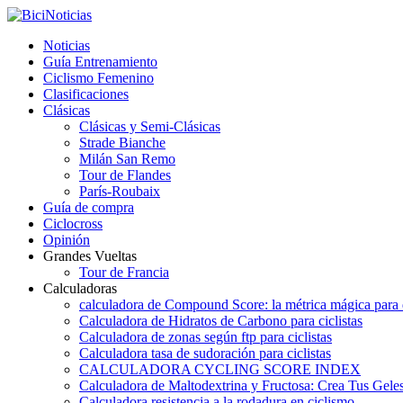
Noticias
Guía Entrenamiento
Ciclismo Femenino
Clasificaciones
Clásicas
Clásicas y Semi-Clásicas
Strade Bianche
Milán San Remo
Tour de Flandes
París-Roubaix
Guía de compra
Ciclocross
Opinión
Grandes Vueltas
Tour de Francia
Calculadoras
calculadora de Compound Score: la métrica mágica para d
Calculadora de Hidratos de Carbono para ciclistas
Calculadora de zonas según ftp para ciclistas
Calculadora tasa de sudoración para ciclistas
CALCULADORA CYCLING SCORE INDEX
Calculadora de Maltodextrina y Fructosa: Crea Tus Geles
Calculadora resistencia a la rodadura en ciclismo