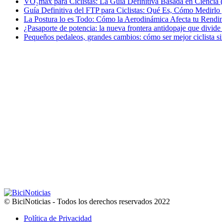
VO₂max para Ciclistas: La Guía Definitiva Basada en Ciencia 
Guía Definitiva del FTP para Ciclistas: Qué Es, Cómo Medirl
La Postura lo es Todo: Cómo la Aerodinámica Afecta tu Rendim
¿Pasaporte de potencia: la nueva frontera antidopaje que divide
Pequeños pedaleos, grandes cambios: cómo ser mejor ciclista si
© BiciNoticias - Todos los derechos reservados 2022
Política de Privacidad