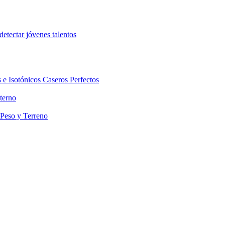
etectar jóvenes talentos
 e Isotónicos Caseros Perfectos
terno
 Peso y Terreno