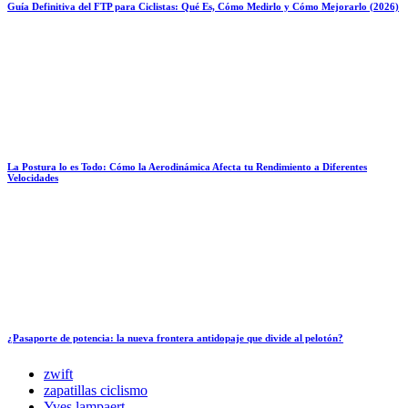
Guía Definitiva del FTP para Ciclistas: Qué Es, Cómo Medirlo y Cómo Mejorarlo (2026)
La Postura lo es Todo: Cómo la Aerodinámica Afecta tu Rendimiento a Diferentes
Velocidades
¿Pasaporte de potencia: la nueva frontera antidopaje que divide al pelotón?
zwift
zapatillas ciclismo
Yves lampaert