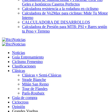
Geles e Isotónicos Caseros Perfectos
Calculadora resistencia a la rodadura en ciclismo
Calculadora de Vo2Max para ciclistas: Mide Tu Motor
Interno
CALCULADORA DE DESARROLLOS
Calculadora de Presión para MTB: PSI y Bares según
tu Peso y Terreno
Noticias
Guía Entrenamiento
Ciclismo Femenino
Clasificaciones
Clásicas
Clásicas y Semi-Clásicas
Strade Bianche
Milán San Remo
Tour de Flandes
París-Roubaix
Guía de compra
Ciclocross
Opinión
Grandes Vueltas