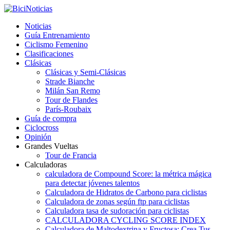
Noticias
Guía Entrenamiento
Ciclismo Femenino
Clasificaciones
Clásicas
Clásicas y Semi-Clásicas
Strade Bianche
Milán San Remo
Tour de Flandes
París-Roubaix
Guía de compra
Ciclocross
Opinión
Grandes Vueltas
Tour de Francia
Calculadoras
calculadora de Compound Score: la métrica mágica
para detectar jóvenes talentos
Calculadora de Hidratos de Carbono para ciclistas
Calculadora de zonas según ftp para ciclistas
Calculadora tasa de sudoración para ciclistas
CALCULADORA CYCLING SCORE INDEX
Calculadora de Maltodextrina y Fructosa: Crea Tus