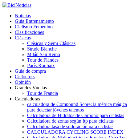
Noticias
Guía Entrenamiento
Ciclismo Femenino
Clasificaciones
Clásicas
Clásicas y Semi-Clásicas
Strade Bianche
Milán San Remo
Tour de Flandes
París-Roubaix
Guía de compra
Ciclocross
Opinión
Grandes Vueltas
Tour de Francia
Calculadoras
calculadora de Compound Score: la métrica mágica
para detectar jóvenes talentos
Calculadora de Hidratos de Carbono para ciclistas
Calculadora de zonas según ftp para ciclistas
Calculadora tasa de sudoración para ciclistas
CALCULADORA CYCLING SCORE INDEX
Calculadora de Maltodextrina y Fructosa: Crea Tus