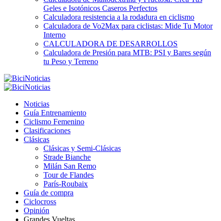
Geles e Isotónicos Caseros Perfectos
Calculadora resistencia a la rodadura en ciclismo
Calculadora de Vo2Max para ciclistas: Mide Tu Motor
Interno
CALCULADORA DE DESARROLLOS
Calculadora de Presión para MTB: PSI y Bares según
tu Peso y Terreno
Noticias
Guía Entrenamiento
Ciclismo Femenino
Clasificaciones
Clásicas
Clásicas y Semi-Clásicas
Strade Bianche
Milán San Remo
Tour de Flandes
París-Roubaix
Guía de compra
Ciclocross
Opinión
Grandes Vueltas