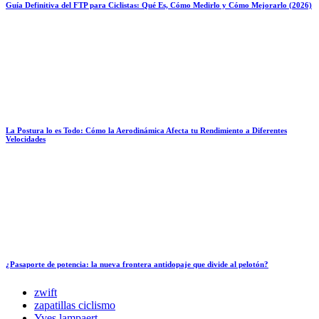
Guía Definitiva del FTP para Ciclistas: Qué Es, Cómo Medirlo y Cómo Mejorarlo (2026)
La Postura lo es Todo: Cómo la Aerodinámica Afecta tu Rendimiento a Diferentes
Velocidades
¿Pasaporte de potencia: la nueva frontera antidopaje que divide al pelotón?
zwift
zapatillas ciclismo
Yves lampaert