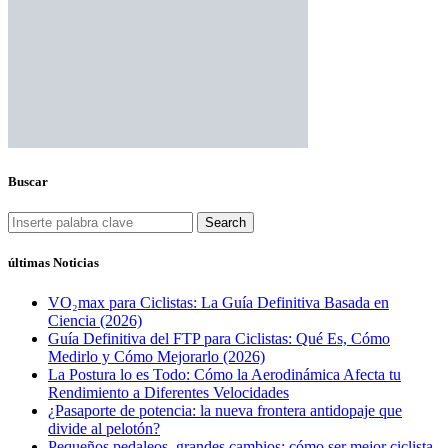
Buscar
Search
últimas Noticias
VO₂max para Ciclistas: La Guía Definitiva Basada en
Ciencia (2026)
Guía Definitiva del FTP para Ciclistas: Qué Es, Cómo
Medirlo y Cómo Mejorarlo (2026)
La Postura lo es Todo: Cómo la Aerodinámica Afecta tu
Rendimiento a Diferentes Velocidades
¿Pasaporte de potencia: la nueva frontera antidopaje que
divide al pelotón?
Pequeños pedaleos, grandes cambios: cómo ser mejor ciclista