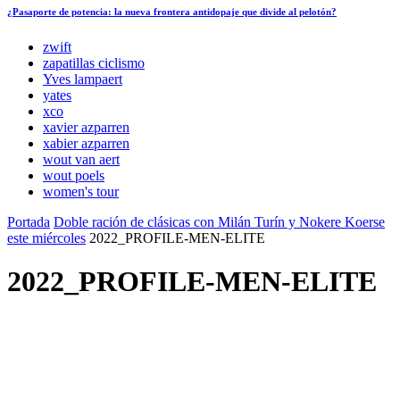
¿Pasaporte de potencia: la nueva frontera antidopaje que divide al pelotón?
zwift
zapatillas ciclismo
Yves lampaert
yates
xco
xavier azparren
xabier azparren
wout van aert
wout poels
women's tour
Portada
Doble ración de clásicas con Milán Turín y Nokere Koerse
este miércoles
2022_PROFILE-MEN-ELITE
2022_PROFILE-MEN-ELITE