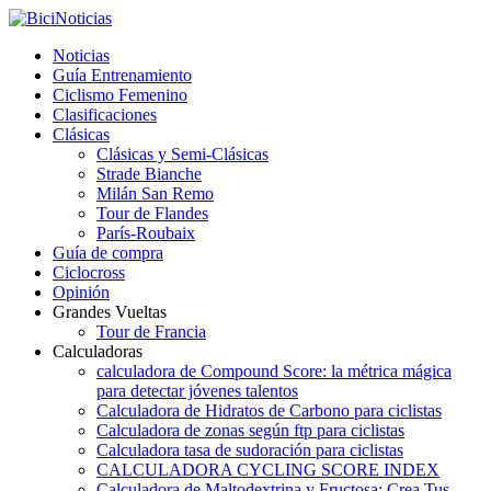
Noticias
Guía Entrenamiento
Ciclismo Femenino
Clasificaciones
Clásicas
Clásicas y Semi-Clásicas
Strade Bianche
Milán San Remo
Tour de Flandes
París-Roubaix
Guía de compra
Ciclocross
Opinión
Grandes Vueltas
Tour de Francia
Calculadoras
calculadora de Compound Score: la métrica mágica
para detectar jóvenes talentos
Calculadora de Hidratos de Carbono para ciclistas
Calculadora de zonas según ftp para ciclistas
Calculadora tasa de sudoración para ciclistas
CALCULADORA CYCLING SCORE INDEX
Calculadora de Maltodextrina y Fructosa: Crea Tus