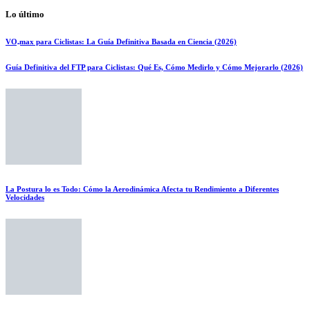
Lo último
VO₂max para Ciclistas: La Guía Definitiva Basada en Ciencia (2026)
Guía Definitiva del FTP para Ciclistas: Qué Es, Cómo Medirlo y Cómo Mejorarlo (2026)
La Postura lo es Todo: Cómo la Aerodinámica Afecta tu Rendimiento a Diferentes
Velocidades