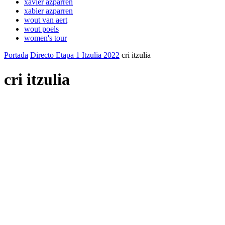
xavier azparren
xabier azparren
wout van aert
wout poels
women's tour
Portada
Directo Etapa 1 Itzulia 2022
cri itzulia
cri itzulia