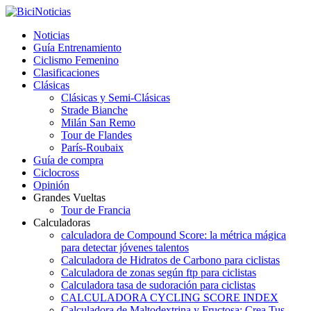
Noticias
Guía Entrenamiento
Ciclismo Femenino
Clasificaciones
Clásicas
Clásicas y Semi-Clásicas
Strade Bianche
Milán San Remo
Tour de Flandes
París-Roubaix
Guía de compra
Ciclocross
Opinión
Grandes Vueltas
Tour de Francia
Calculadoras
calculadora de Compound Score: la métrica mágica
para detectar jóvenes talentos
Calculadora de Hidratos de Carbono para ciclistas
Calculadora de zonas según ftp para ciclistas
Calculadora tasa de sudoración para ciclistas
CALCULADORA CYCLING SCORE INDEX
Calculadora de Maltodextrina y Fructosa: Crea Tus