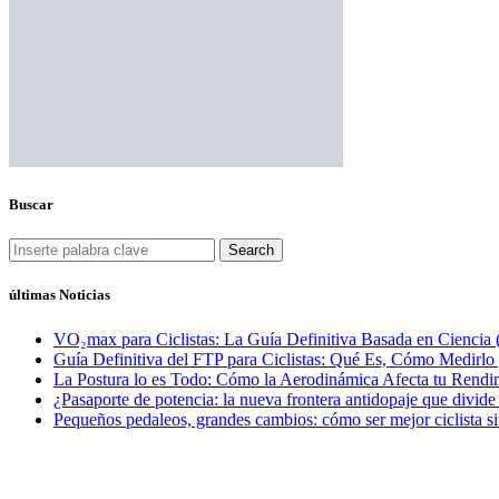
Buscar
Search
últimas Noticias
VO₂max para Ciclistas: La Guía Definitiva Basada en Ciencia 
Guía Definitiva del FTP para Ciclistas: Qué Es, Cómo Medirl
La Postura lo es Todo: Cómo la Aerodinámica Afecta tu Rendim
¿Pasaporte de potencia: la nueva frontera antidopaje que divide
Pequeños pedaleos, grandes cambios: cómo ser mejor ciclista si