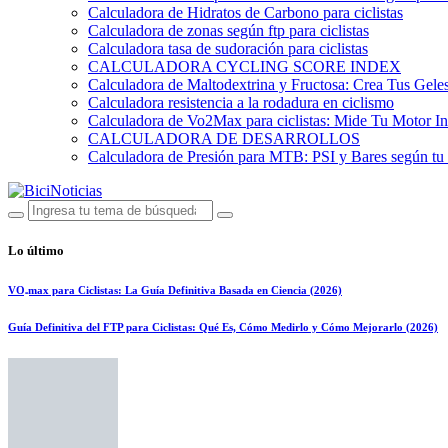
Calculadora de Hidratos de Carbono para ciclistas
Calculadora de zonas según ftp para ciclistas
Calculadora tasa de sudoración para ciclistas
CALCULADORA CYCLING SCORE INDEX
Calculadora de Maltodextrina y Fructosa: Crea Tus Geles
Calculadora resistencia a la rodadura en ciclismo
Calculadora de Vo2Max para ciclistas: Mide Tu Motor In
CALCULADORA DE DESARROLLOS
Calculadora de Presión para MTB: PSI y Bares según tu
Lo último
VO₂max para Ciclistas: La Guía Definitiva Basada en Ciencia (2026)
Guía Definitiva del FTP para Ciclistas: Qué Es, Cómo Medirlo y Cómo Mejorarlo (2026)