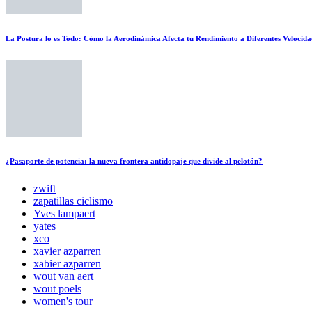
La Postura lo es Todo: Cómo la Aerodinámica Afecta tu Rendimiento a Diferentes Velocida
¿Pasaporte de potencia: la nueva frontera antidopaje que divide al pelotón?
zwift
zapatillas ciclismo
Yves lampaert
yates
xco
xavier azparren
xabier azparren
wout van aert
wout poels
women's tour