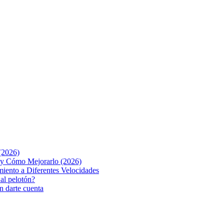
(2026)
o y Cómo Mejorarlo (2026)
iento a Diferentes Velocidades
 al pelotón?
n darte cuenta