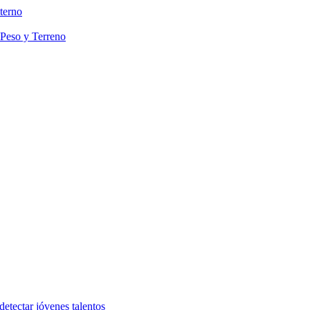
terno
 Peso y Terreno
etectar jóvenes talentos