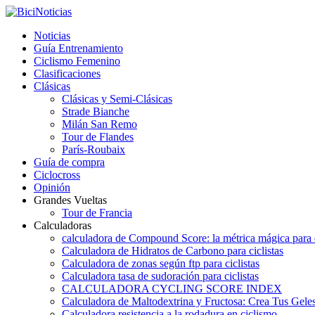
Noticias
Guía Entrenamiento
Ciclismo Femenino
Clasificaciones
Clásicas
Clásicas y Semi-Clásicas
Strade Bianche
Milán San Remo
Tour de Flandes
París-Roubaix
Guía de compra
Ciclocross
Opinión
Grandes Vueltas
Tour de Francia
Calculadoras
calculadora de Compound Score: la métrica mágica para d
Calculadora de Hidratos de Carbono para ciclistas
Calculadora de zonas según ftp para ciclistas
Calculadora tasa de sudoración para ciclistas
CALCULADORA CYCLING SCORE INDEX
Calculadora de Maltodextrina y Fructosa: Crea Tus Geles
Calculadora resistencia a la rodadura en ciclismo