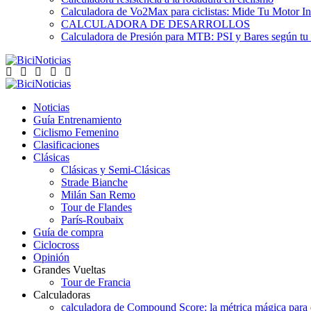
Calculadora de Vo2Max para ciclistas: Mide Tu Motor In
CALCULADORA DE DESARROLLOS
Calculadora de Presión para MTB: PSI y Bares según tu
Noticias
Guía Entrenamiento
Ciclismo Femenino
Clasificaciones
Clásicas
Clásicas y Semi-Clásicas
Strade Bianche
Milán San Remo
Tour de Flandes
París-Roubaix
Guía de compra
Ciclocross
Opinión
Grandes Vueltas
Tour de Francia
Calculadoras
calculadora de Compound Score: la métrica mágica para d