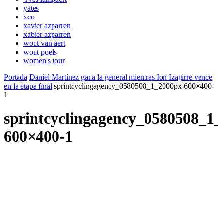
yates
xco
xavier azparren
xabier azparren
wout van aert
wout poels
women's tour
Portada
Daniel Martínez gana la general mientras Ion Izagirre vence
en la etapa final
sprintcyclingagency_0580508_1_2000px-600×400-
1
sprintcyclingagency_0580508_1
600×400-1