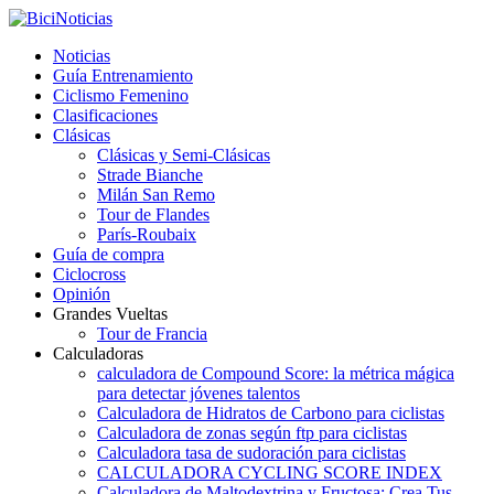
Noticias
Guía Entrenamiento
Ciclismo Femenino
Clasificaciones
Clásicas
Clásicas y Semi-Clásicas
Strade Bianche
Milán San Remo
Tour de Flandes
París-Roubaix
Guía de compra
Ciclocross
Opinión
Grandes Vueltas
Tour de Francia
Calculadoras
calculadora de Compound Score: la métrica mágica
para detectar jóvenes talentos
Calculadora de Hidratos de Carbono para ciclistas
Calculadora de zonas según ftp para ciclistas
Calculadora tasa de sudoración para ciclistas
CALCULADORA CYCLING SCORE INDEX
Calculadora de Maltodextrina y Fructosa: Crea Tus