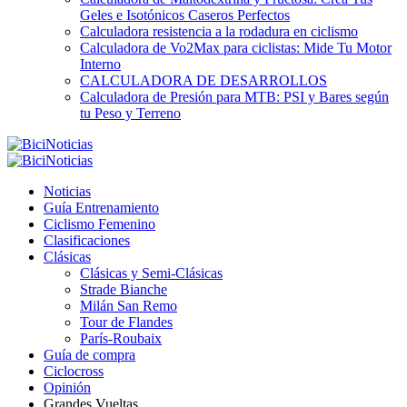
Geles e Isotónicos Caseros Perfectos
Calculadora resistencia a la rodadura en ciclismo
Calculadora de Vo2Max para ciclistas: Mide Tu Motor
Interno
CALCULADORA DE DESARROLLOS
Calculadora de Presión para MTB: PSI y Bares según
tu Peso y Terreno
Noticias
Guía Entrenamiento
Ciclismo Femenino
Clasificaciones
Clásicas
Clásicas y Semi-Clásicas
Strade Bianche
Milán San Remo
Tour de Flandes
París-Roubaix
Guía de compra
Ciclocross
Opinión
Grandes Vueltas