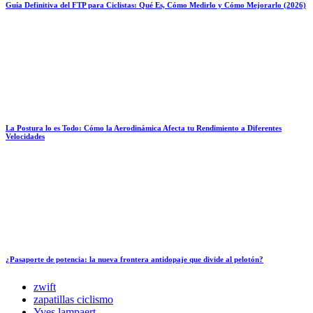
Guía Definitiva del FTP para Ciclistas: Qué Es, Cómo Medirlo y Cómo Mejorarlo (2026)
La Postura lo es Todo: Cómo la Aerodinámica Afecta tu Rendimiento a Diferentes
Velocidades
¿Pasaporte de potencia: la nueva frontera antidopaje que divide al pelotón?
zwift
zapatillas ciclismo
Yves lampaert