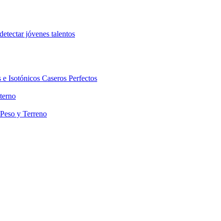
etectar jóvenes talentos
 e Isotónicos Caseros Perfectos
terno
 Peso y Terreno