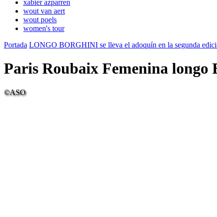
xabier azparren
wout van aert
wout poels
women's tour
Portada
LONGO BORGHINI se lleva el adoquín en la segunda edició
Paris Roubaix Femenina longo 
©ASO