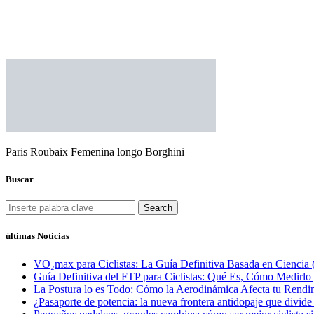
Paris Roubaix Femenina longo Borghini
Buscar
Search
últimas Noticias
VO₂max para Ciclistas: La Guía Definitiva Basada en Ciencia 
Guía Definitiva del FTP para Ciclistas: Qué Es, Cómo Medirl
La Postura lo es Todo: Cómo la Aerodinámica Afecta tu Rendim
¿Pasaporte de potencia: la nueva frontera antidopaje que divide