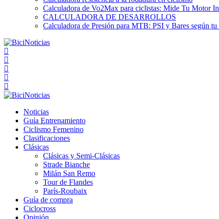
Calculadora de Vo2Max para ciclistas: Mide Tu Motor In
CALCULADORA DE DESARROLLOS
Calculadora de Presión para MTB: PSI y Bares según tu
Noticias
Guía Entrenamiento
Ciclismo Femenino
Clasificaciones
Clásicas
Clásicas y Semi-Clásicas
Strade Bianche
Milán San Remo
Tour de Flandes
París-Roubaix
Guía de compra
Ciclocross
Opinión