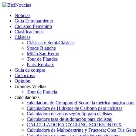
Noticias
Guía Entrenamiento
Ciclismo Femenino
Clasificaciones
Clásicas
Clásicas y Semi-Clásicas
Strade Bianche
Milán San Remo
Tour de Flandes
París-Roubaix
Guía de compra
Ciclocross
Opinión
Grandes Vueltas
Tour de Francia
Calculadoras
calculadora de Compound Score: la métrica mágica para d
Calculadora de Hidratos de Carbono para ciclistas
Calculadora de zonas según ftp para ciclistas
Calculadora tasa de sudoración para ciclistas
CALCULADORA CYCLING SCORE INDEX
Calculadora de Maltodextrina y Fructosa: Crea Tus Geles
Calculadora resistencia a la rodadura en ciclismo