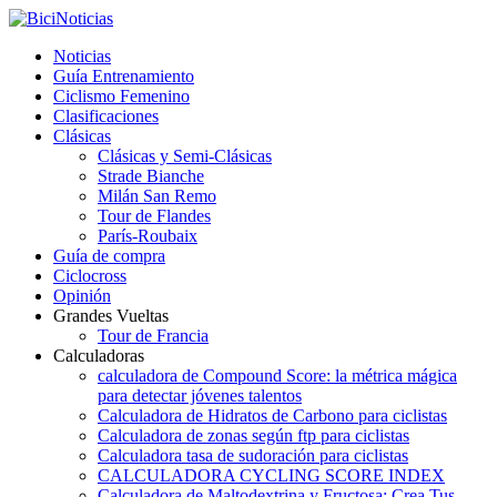
Noticias
Guía Entrenamiento
Ciclismo Femenino
Clasificaciones
Clásicas
Clásicas y Semi-Clásicas
Strade Bianche
Milán San Remo
Tour de Flandes
París-Roubaix
Guía de compra
Ciclocross
Opinión
Grandes Vueltas
Tour de Francia
Calculadoras
calculadora de Compound Score: la métrica mágica
para detectar jóvenes talentos
Calculadora de Hidratos de Carbono para ciclistas
Calculadora de zonas según ftp para ciclistas
Calculadora tasa de sudoración para ciclistas
CALCULADORA CYCLING SCORE INDEX
Calculadora de Maltodextrina y Fructosa: Crea Tus