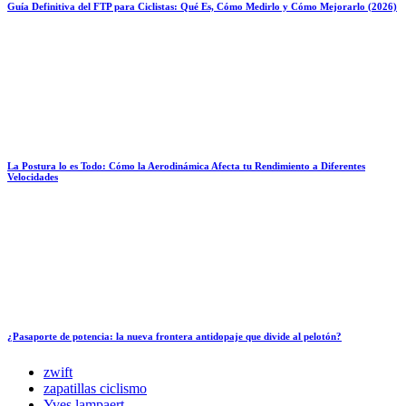
Guía Definitiva del FTP para Ciclistas: Qué Es, Cómo Medirlo y Cómo Mejorarlo (2026)
La Postura lo es Todo: Cómo la Aerodinámica Afecta tu Rendimiento a Diferentes
Velocidades
¿Pasaporte de potencia: la nueva frontera antidopaje que divide al pelotón?
zwift
zapatillas ciclismo
Yves lampaert