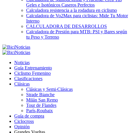
Geles e Isotónicos Caseros Perfectos
Calculadora resistencia a la rodadura en ciclismo
Calculadora de Vo2Max para ciclistas: Mide Tu Motor
Interno
CALCULADORA DE DESARROLLOS
Calculadora de Presión para MTB: PSI y Bares según
tu Peso y Terreno
Noticias
Guía Entrenamiento
Ciclismo Femenino
Clasificaciones
Clásicas
Clásicas y Semi-Clásicas
Strade Bianche
Milán San Remo
Tour de Flandes
París-Roubaix
Guía de compra
Ciclocross
Opinión
Grandes Vueltas