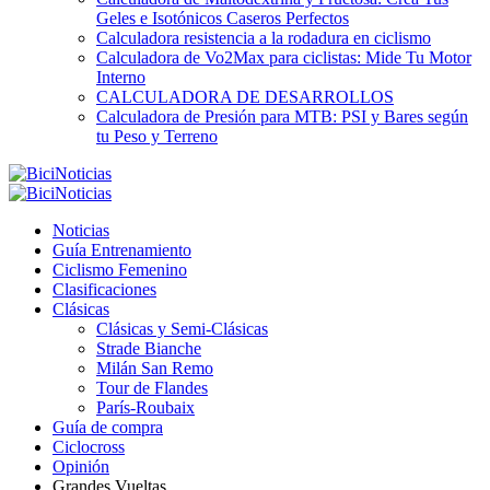
Geles e Isotónicos Caseros Perfectos
Calculadora resistencia a la rodadura en ciclismo
Calculadora de Vo2Max para ciclistas: Mide Tu Motor
Interno
CALCULADORA DE DESARROLLOS
Calculadora de Presión para MTB: PSI y Bares según
tu Peso y Terreno
Noticias
Guía Entrenamiento
Ciclismo Femenino
Clasificaciones
Clásicas
Clásicas y Semi-Clásicas
Strade Bianche
Milán San Remo
Tour de Flandes
París-Roubaix
Guía de compra
Ciclocross
Opinión
Grandes Vueltas