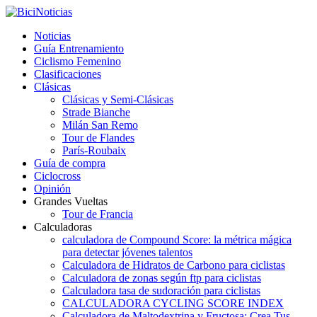
Noticias
Guía Entrenamiento
Ciclismo Femenino
Clasificaciones
Clásicas
Clásicas y Semi-Clásicas
Strade Bianche
Milán San Remo
Tour de Flandes
París-Roubaix
Guía de compra
Ciclocross
Opinión
Grandes Vueltas
Tour de Francia
Calculadoras
calculadora de Compound Score: la métrica mágica
para detectar jóvenes talentos
Calculadora de Hidratos de Carbono para ciclistas
Calculadora de zonas según ftp para ciclistas
Calculadora tasa de sudoración para ciclistas
CALCULADORA CYCLING SCORE INDEX
Calculadora de Maltodextrina y Fructosa: Crea Tus