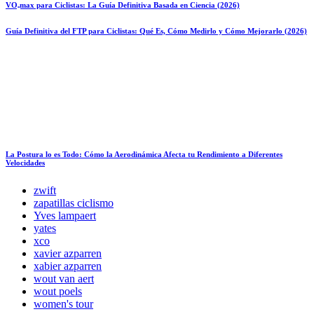
VO₂max para Ciclistas: La Guía Definitiva Basada en Ciencia (2026)
Guía Definitiva del FTP para Ciclistas: Qué Es, Cómo Medirlo y Cómo Mejorarlo (2026)
La Postura lo es Todo: Cómo la Aerodinámica Afecta tu Rendimiento a Diferentes
Velocidades
zwift
zapatillas ciclismo
Yves lampaert
yates
xco
xavier azparren
xabier azparren
wout van aert
wout poels
women's tour