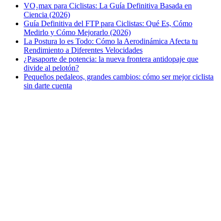
VO₂max para Ciclistas: La Guía Definitiva Basada en
Ciencia (2026)
Guía Definitiva del FTP para Ciclistas: Qué Es, Cómo
Medirlo y Cómo Mejorarlo (2026)
La Postura lo es Todo: Cómo la Aerodinámica Afecta tu
Rendimiento a Diferentes Velocidades
¿Pasaporte de potencia: la nueva frontera antidopaje que
divide al pelotón?
Pequeños pedaleos, grandes cambios: cómo ser mejor ciclista
sin darte cuenta