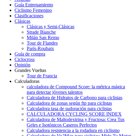
Guía Entrenamiento
Ciclismo Femenino
Clasificaciones
Clásicas
Clásicas y Semi-Clásicas
Strade Bianche
Milán San Remo
Tour de Flandes
París-Roubaix
Guía de compra
Ciclocross
Opinión
Grandes Vueltas
Tour de Francia
Calculadoras
calculadora de Compound Score: la métrica mágica
para detectar jóvenes talentos
Calculadora de Hidratos de Carbono para ciclistas
Calculadora de zonas según ftp para ciclistas
Calculadora tasa de sudoración para ciclistas
CALCULADORA CYCLING SCORE INDEX
Calculadora de Maltodextrina y Fructosa: Crea Tus
Geles e Isotónicos Caseros Perfectos
Calculadora resistencia a la rodadura en ciclismo
Calculadora de Vo2Max para ciclistas: Mide Tu Motor