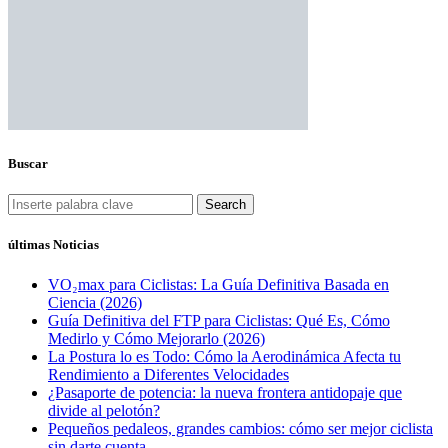
Buscar
Search
últimas Noticias
VO₂max para Ciclistas: La Guía Definitiva Basada en
Ciencia (2026)
Guía Definitiva del FTP para Ciclistas: Qué Es, Cómo
Medirlo y Cómo Mejorarlo (2026)
La Postura lo es Todo: Cómo la Aerodinámica Afecta tu
Rendimiento a Diferentes Velocidades
¿Pasaporte de potencia: la nueva frontera antidopaje que
divide al pelotón?
Pequeños pedaleos, grandes cambios: cómo ser mejor ciclista
sin darte cuenta