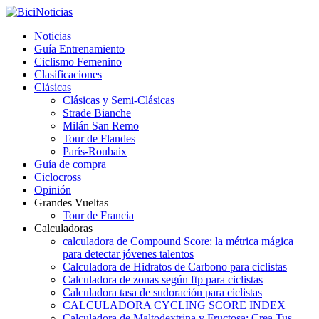
Noticias
Guía Entrenamiento
Ciclismo Femenino
Clasificaciones
Clásicas
Clásicas y Semi-Clásicas
Strade Bianche
Milán San Remo
Tour de Flandes
París-Roubaix
Guía de compra
Ciclocross
Opinión
Grandes Vueltas
Tour de Francia
Calculadoras
calculadora de Compound Score: la métrica mágica
para detectar jóvenes talentos
Calculadora de Hidratos de Carbono para ciclistas
Calculadora de zonas según ftp para ciclistas
Calculadora tasa de sudoración para ciclistas
CALCULADORA CYCLING SCORE INDEX
Calculadora de Maltodextrina y Fructosa: Crea Tus