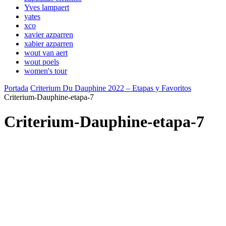
Yves lampaert
yates
xco
xavier azparren
xabier azparren
wout van aert
wout poels
women's tour
Portada
Criterium Du Dauphine 2022 – Etapas y Favoritos
Criterium-Dauphine-etapa-7
Criterium-Dauphine-etapa-7