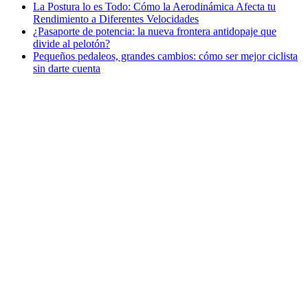
La Postura lo es Todo: Cómo la Aerodinámica Afecta tu
Rendimiento a Diferentes Velocidades
¿Pasaporte de potencia: la nueva frontera antidopaje que
divide al pelotón?
Pequeños pedaleos, grandes cambios: cómo ser mejor ciclista
sin darte cuenta