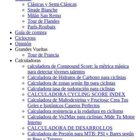
Clásicas y Semi-Clásicas
Strade Bianche
Milán San Remo
Tour de Flandes
París-Roubaix
Guía de compra
Ciclocross
Opinión
Grandes Vueltas
Tour de Francia
Calculadoras
calculadora de Compound Score: la métrica mágica
para detectar jóvenes talentos
Calculadora de Hidratos de Carbono para ciclistas
Calculadora de zonas según ftp para ciclistas
Calculadora tasa de sudoración para ciclistas
CALCULADORA CYCLING SCORE INDEX
Calculadora de Maltodextrina y Fructosa: Crea Tus
Geles e Isotónicos Caseros Perfectos
Calculadora resistencia a la rodadura en ciclismo
Calculadora de Vo2Max para ciclistas: Mide Tu Motor
Interno
CALCULADORA DE DESARROLLOS
Calculadora de Presión para MTB: PSI y Bares según
tu Peso y Terreno