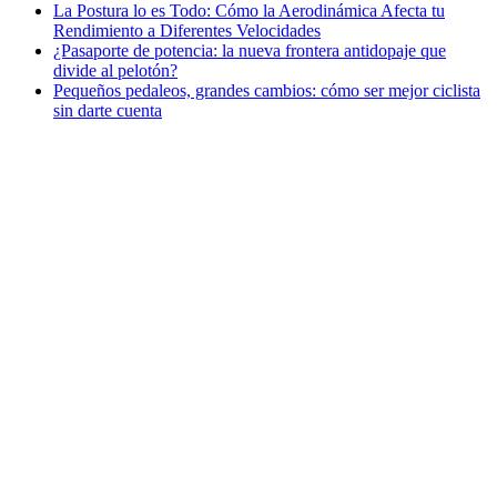
La Postura lo es Todo: Cómo la Aerodinámica Afecta tu
Rendimiento a Diferentes Velocidades
¿Pasaporte de potencia: la nueva frontera antidopaje que
divide al pelotón?
Pequeños pedaleos, grandes cambios: cómo ser mejor ciclista
sin darte cuenta