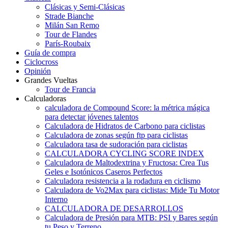
Clásicas y Semi-Clásicas
Strade Bianche
Milán San Remo
Tour de Flandes
París-Roubaix
Guía de compra
Ciclocross
Opinión
Grandes Vueltas
Tour de Francia
Calculadoras
calculadora de Compound Score: la métrica mágica
para detectar jóvenes talentos
Calculadora de Hidratos de Carbono para ciclistas
Calculadora de zonas según ftp para ciclistas
Calculadora tasa de sudoración para ciclistas
CALCULADORA CYCLING SCORE INDEX
Calculadora de Maltodextrina y Fructosa: Crea Tus
Geles e Isotónicos Caseros Perfectos
Calculadora resistencia a la rodadura en ciclismo
Calculadora de Vo2Max para ciclistas: Mide Tu Motor
Interno
CALCULADORA DE DESARROLLOS
Calculadora de Presión para MTB: PSI y Bares según
tu Peso y Terreno