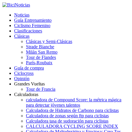
Noticias
Guía Entrenamiento
Ciclismo Femenino
Clasificaciones
Clásicas
Clásicas y Semi-Clásicas
Strade Bianche
Milán San Remo
Tour de Flandes
París-Roubaix
Guía de compra
Ciclocross
Opinión
Grandes Vueltas
Tour de Francia
Calculadoras
calculadora de Compound Score: la métrica mágica
para detectar jóvenes talentos
Calculadora de Hidratos de Carbono para ciclistas
Calculadora de zonas según ftp para ciclistas
Calculadora tasa de sudoración para ciclistas
CALCULADORA CYCLING SCORE INDEX
Calculadora de Maltodextrina y Fructosa: Crea Tus