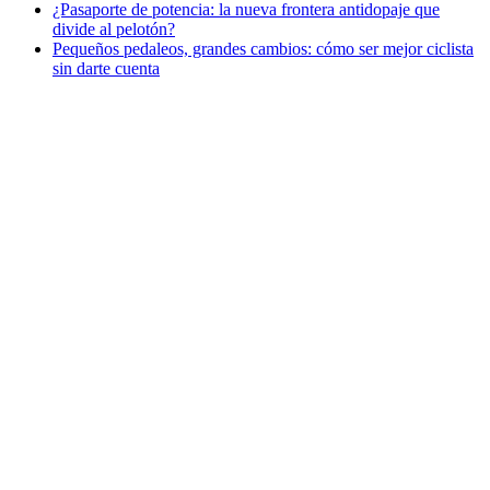
¿Pasaporte de potencia: la nueva frontera antidopaje que
divide al pelotón?
Pequeños pedaleos, grandes cambios: cómo ser mejor ciclista
sin darte cuenta