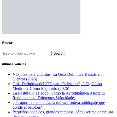
Buscar
Search
últimas Noticias
VO₂max para Ciclistas: La Guía Definitiva Basada en
Ciencia (2026)
Guía Definitiva del FTP para Ciclistas: Qué Es, Cómo
Medirlo y Cómo Mejorarlo (2026)
La Postura lo es Todo: Cómo la Aerodinámica Afecta tu
Rendimiento a Diferentes Velocidades
¿Pasaporte de potencia: la nueva frontera antidopaje que
divide al pelotón?
Pequeños pedaleos, grandes cambios: cómo ser mejor ciclista
sin darte cuenta