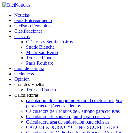
Noticias
Guía Entrenamiento
Ciclismo Femenino
Clasificaciones
Clásicas
Clásicas y Semi-Clásicas
Strade Bianche
Milán San Remo
Tour de Flandes
París-Roubaix
Guía de compra
Ciclocross
Opinión
Grandes Vueltas
Tour de Francia
Calculadoras
calculadora de Compound Score: la métrica mágica
para detectar jóvenes talentos
Calculadora de Hidratos de Carbono para ciclistas
Calculadora de zonas según ftp para ciclistas
Calculadora tasa de sudoración para ciclistas
CALCULADORA CYCLING SCORE INDEX
Calculadora de Maltodextrina y Fructosa: Crea Tus