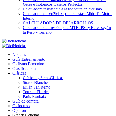
Geles e Isotónicos Caseros Perfectos
Calculadora resistencia a la rodadura en ciclismo
Calculadora de Vo2Max para ciclistas: Mide Tu Motor
Interno
CALCULADORA DE DESARROLLOS
Calculadora de Presión para MTB: PSI y Bares según
tu Peso y Terreno
Noticias
Guía Entrenamiento
Ciclismo Femenino
Clasificaciones
Clásicas
Clásicas y Semi-Clásicas
Strade Bianche
Milán San Remo
Tour de Flandes
París-Roubaix
Guía de compra
Ciclocross
Opinión
Grandes Vueltas