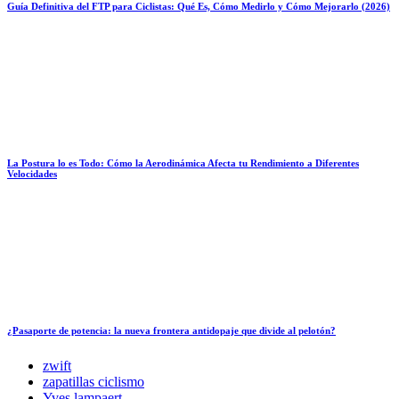
Guía Definitiva del FTP para Ciclistas: Qué Es, Cómo Medirlo y Cómo Mejorarlo (2026)
La Postura lo es Todo: Cómo la Aerodinámica Afecta tu Rendimiento a Diferentes
Velocidades
¿Pasaporte de potencia: la nueva frontera antidopaje que divide al pelotón?
zwift
zapatillas ciclismo
Yves lampaert