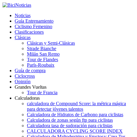
Noticias
Guía Entrenamiento
Ciclismo Femenino
Clasificaciones
Clásicas
Clásicas y Semi-Clásicas
Strade Bianche
Milán San Remo
Tour de Flandes
París-Roubaix
Guía de compra
Ciclocross
Opinión
Grandes Vueltas
Tour de Francia
Calculadoras
calculadora de Compound Score: la métrica mágica
para detectar jóvenes talentos
Calculadora de Hidratos de Carbono para ciclistas
Calculadora de zonas según ftp para ciclistas
Calculadora tasa de sudoración para ciclistas
CALCULADORA CYCLING SCORE INDEX
Calculadora de Maltodextrina y Fructosa: Crea Tus