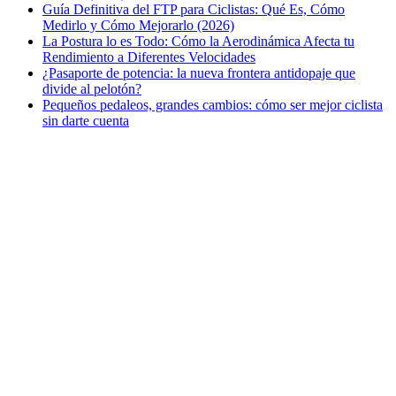
Guía Definitiva del FTP para Ciclistas: Qué Es, Cómo
Medirlo y Cómo Mejorarlo (2026)
La Postura lo es Todo: Cómo la Aerodinámica Afecta tu
Rendimiento a Diferentes Velocidades
¿Pasaporte de potencia: la nueva frontera antidopaje que
divide al pelotón?
Pequeños pedaleos, grandes cambios: cómo ser mejor ciclista
sin darte cuenta