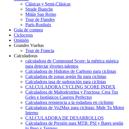
Clásicas y Semi-Clásicas
Strade Bianche
Milán San Remo
Tour de Flandes
París-Roubaix
Guía de compra
Ciclocross
Opinión
Grandes Vueltas
Tour de Francia
Calculadoras
calculadora de Compound Score: la métrica mágica
para detectar jóvenes talentos
Calculadora de Hidratos de Carbono para ciclistas
Calculadora de zonas según ftp para ciclistas
Calculadora tasa de sudoración para ciclistas
CALCULADORA CYCLING SCORE INDEX
Calculadora de Maltodextrina y Fructosa: Crea Tus
Geles e Isotónicos Caseros Perfectos
Calculadora resistencia a la rodadura en ciclismo
Calculadora de Vo2Max para ciclistas: Mide Tu Motor
Interno
CALCULADORA DE DESARROLLOS
Calculadora de Presión para MTB: PSI y Bares según
tu Peso y Terreno