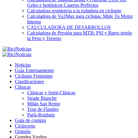
Geles e Isotónicos Caseros Perfectos
Calculadora resistencia a la rodadura en ciclismo
Calculadora de Vo2Max para ciclistas: Mide Tu Motor
Interno
CALCULADORA DE DESARROLLOS
Calculadora de Presión para MTB: PSI y Bares según
tu Peso y Terreno
Noticias
Guía Entrenamiento
Ciclismo Femenino
Clasificaciones
Clásicas
Clásicas y Semi-Clásicas
Strade Bianche
Milán San Remo
Tour de Flandes
París-Roubaix
Guía de compra
Ciclocross
Opinión
Grandes Vueltas