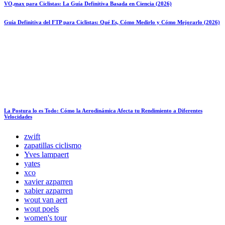
VO₂max para Ciclistas: La Guía Definitiva Basada en Ciencia (2026)
Guía Definitiva del FTP para Ciclistas: Qué Es, Cómo Medirlo y Cómo Mejorarlo (2026)
La Postura lo es Todo: Cómo la Aerodinámica Afecta tu Rendimiento a Diferentes
Velocidades
zwift
zapatillas ciclismo
Yves lampaert
yates
xco
xavier azparren
xabier azparren
wout van aert
wout poels
women's tour