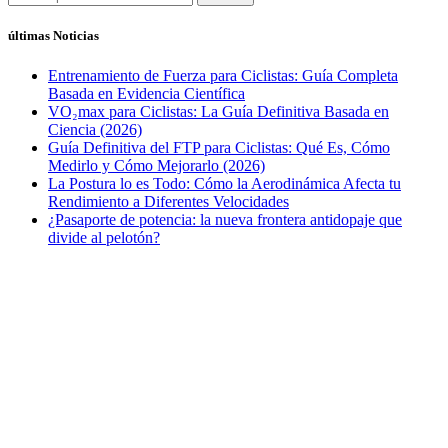
últimas Noticias
Entrenamiento de Fuerza para Ciclistas: Guía Completa
Basada en Evidencia Científica
VO₂max para Ciclistas: La Guía Definitiva Basada en
Ciencia (2026)
Guía Definitiva del FTP para Ciclistas: Qué Es, Cómo
Medirlo y Cómo Mejorarlo (2026)
La Postura lo es Todo: Cómo la Aerodinámica Afecta tu
Rendimiento a Diferentes Velocidades
¿Pasaporte de potencia: la nueva frontera antidopaje que
divide al pelotón?