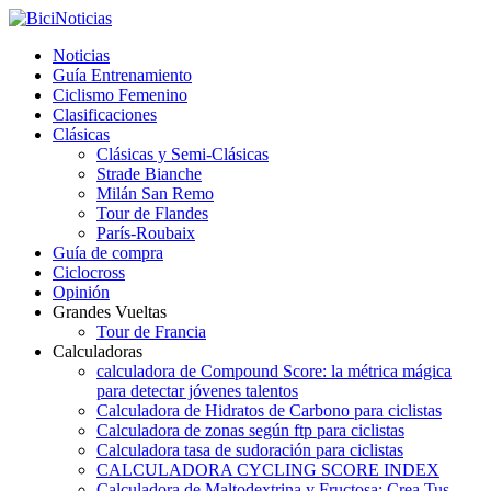
Noticias
Guía Entrenamiento
Ciclismo Femenino
Clasificaciones
Clásicas
Clásicas y Semi-Clásicas
Strade Bianche
Milán San Remo
Tour de Flandes
París-Roubaix
Guía de compra
Ciclocross
Opinión
Grandes Vueltas
Tour de Francia
Calculadoras
calculadora de Compound Score: la métrica mágica
para detectar jóvenes talentos
Calculadora de Hidratos de Carbono para ciclistas
Calculadora de zonas según ftp para ciclistas
Calculadora tasa de sudoración para ciclistas
CALCULADORA CYCLING SCORE INDEX
Calculadora de Maltodextrina y Fructosa: Crea Tus