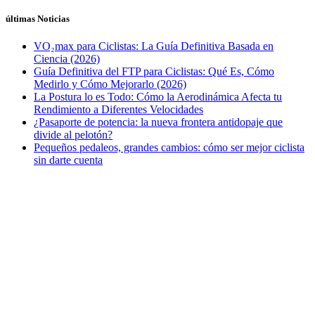
últimas Noticias
VO₂max para Ciclistas: La Guía Definitiva Basada en
Ciencia (2026)
Guía Definitiva del FTP para Ciclistas: Qué Es, Cómo
Medirlo y Cómo Mejorarlo (2026)
La Postura lo es Todo: Cómo la Aerodinámica Afecta tu
Rendimiento a Diferentes Velocidades
¿Pasaporte de potencia: la nueva frontera antidopaje que
divide al pelotón?
Pequeños pedaleos, grandes cambios: cómo ser mejor ciclista
sin darte cuenta