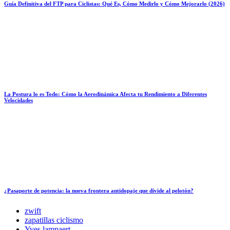
Guía Definitiva del FTP para Ciclistas: Qué Es, Cómo Medirlo y Cómo Mejorarlo (2026)
La Postura lo es Todo: Cómo la Aerodinámica Afecta tu Rendimiento a Diferentes
Velocidades
¿Pasaporte de potencia: la nueva frontera antidopaje que divide al pelotón?
zwift
zapatillas ciclismo
Yves lampaert