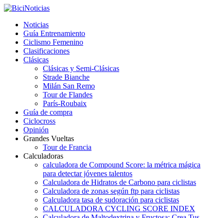
Noticias
Guía Entrenamiento
Ciclismo Femenino
Clasificaciones
Clásicas
Clásicas y Semi-Clásicas
Strade Bianche
Milán San Remo
Tour de Flandes
París-Roubaix
Guía de compra
Ciclocross
Opinión
Grandes Vueltas
Tour de Francia
Calculadoras
calculadora de Compound Score: la métrica mágica
para detectar jóvenes talentos
Calculadora de Hidratos de Carbono para ciclistas
Calculadora de zonas según ftp para ciclistas
Calculadora tasa de sudoración para ciclistas
CALCULADORA CYCLING SCORE INDEX
Calculadora de Maltodextrina y Fructosa: Crea Tus