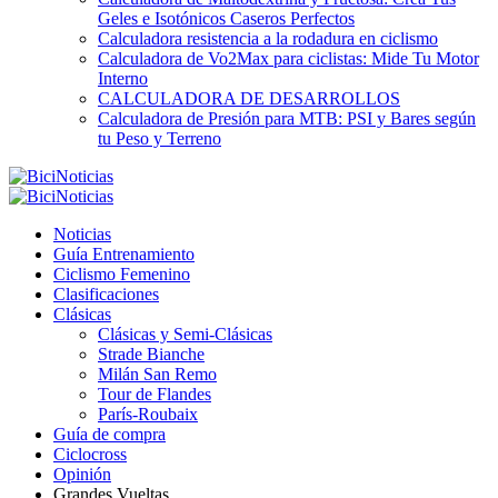
Geles e Isotónicos Caseros Perfectos
Calculadora resistencia a la rodadura en ciclismo
Calculadora de Vo2Max para ciclistas: Mide Tu Motor
Interno
CALCULADORA DE DESARROLLOS
Calculadora de Presión para MTB: PSI y Bares según
tu Peso y Terreno
Noticias
Guía Entrenamiento
Ciclismo Femenino
Clasificaciones
Clásicas
Clásicas y Semi-Clásicas
Strade Bianche
Milán San Remo
Tour de Flandes
París-Roubaix
Guía de compra
Ciclocross
Opinión
Grandes Vueltas