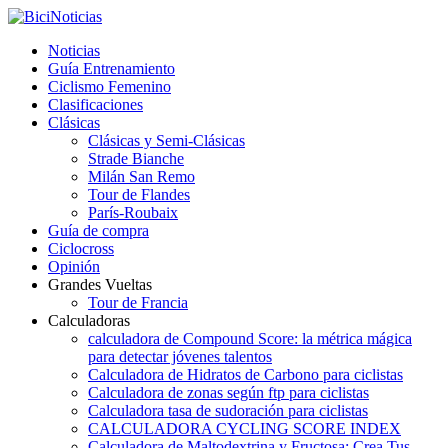
Noticias
Guía Entrenamiento
Ciclismo Femenino
Clasificaciones
Clásicas
Clásicas y Semi-Clásicas
Strade Bianche
Milán San Remo
Tour de Flandes
París-Roubaix
Guía de compra
Ciclocross
Opinión
Grandes Vueltas
Tour de Francia
Calculadoras
calculadora de Compound Score: la métrica mágica
para detectar jóvenes talentos
Calculadora de Hidratos de Carbono para ciclistas
Calculadora de zonas según ftp para ciclistas
Calculadora tasa de sudoración para ciclistas
CALCULADORA CYCLING SCORE INDEX
Calculadora de Maltodextrina y Fructosa: Crea Tus