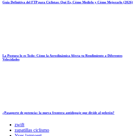
Guía Definitiva del FTP para Ciclistas: Qué Es, Cómo Medirlo y Cómo Mejorarlo (2026)
La Postura lo es Todo: Cómo la Aerodinámica Afecta tu Rendimiento a Diferentes
Velocidades
¿Pasaporte de potencia: la nueva frontera antidopaje que divide al pelotón?
zwift
zapatillas ciclismo
Yves lampaert