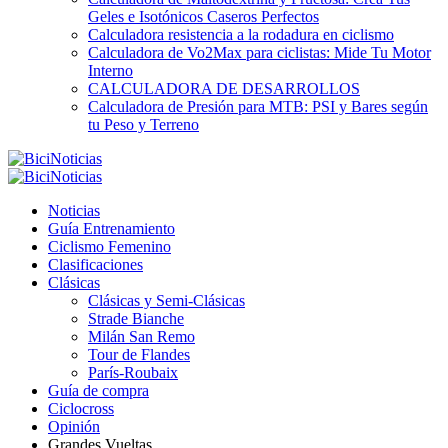
Geles e Isotónicos Caseros Perfectos
Calculadora resistencia a la rodadura en ciclismo
Calculadora de Vo2Max para ciclistas: Mide Tu Motor
Interno
CALCULADORA DE DESARROLLOS
Calculadora de Presión para MTB: PSI y Bares según
tu Peso y Terreno
Noticias
Guía Entrenamiento
Ciclismo Femenino
Clasificaciones
Clásicas
Clásicas y Semi-Clásicas
Strade Bianche
Milán San Remo
Tour de Flandes
París-Roubaix
Guía de compra
Ciclocross
Opinión
Grandes Vueltas