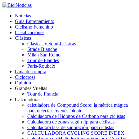
Noticias
Guía Entrenamiento
Ciclismo Femenino
Clasificaciones
Clásicas
Clásicas y Semi-Clásicas
Strade Bianche
Milán San Remo
Tour de Flandes
París-Roubaix
Guía de compra
Ciclocross
Opinión
Grandes Vueltas
Tour de Francia
Calculadoras
calculadora de Compound Score: la métrica mágica
para detectar jóvenes talentos
Calculadora de Hidratos de Carbono para ciclistas
Calculadora de zonas según ftp para ciclistas
Calculadora tasa de sudoración para ciclistas
CALCULADORA CYCLING SCORE INDEX
Calculadora de Maltodextrina y Fructosa: Crea Tus