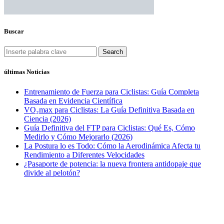
Buscar
Search
últimas Noticias
Entrenamiento de Fuerza para Ciclistas: Guía Completa
Basada en Evidencia Científica
VO₂max para Ciclistas: La Guía Definitiva Basada en
Ciencia (2026)
Guía Definitiva del FTP para Ciclistas: Qué Es, Cómo
Medirlo y Cómo Mejorarlo (2026)
La Postura lo es Todo: Cómo la Aerodinámica Afecta tu
Rendimiento a Diferentes Velocidades
¿Pasaporte de potencia: la nueva frontera antidopaje que
divide al pelotón?