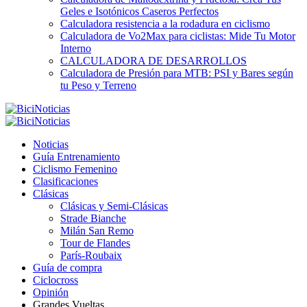
Geles e Isotónicos Caseros Perfectos
Calculadora resistencia a la rodadura en ciclismo
Calculadora de Vo2Max para ciclistas: Mide Tu Motor
Interno
CALCULADORA DE DESARROLLOS
Calculadora de Presión para MTB: PSI y Bares según
tu Peso y Terreno
Noticias
Guía Entrenamiento
Ciclismo Femenino
Clasificaciones
Clásicas
Clásicas y Semi-Clásicas
Strade Bianche
Milán San Remo
Tour de Flandes
París-Roubaix
Guía de compra
Ciclocross
Opinión
Grandes Vueltas