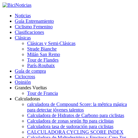
Noticias
Guía Entrenamiento
Ciclismo Femenino
Clasificaciones
Clásicas
Clásicas y Semi-Clásicas
Strade Bianche
Milán San Remo
Tour de Flandes
París-Roubaix
Guía de compra
Ciclocross
Opinión
Grandes Vueltas
Tour de Francia
Calculadoras
calculadora de Compound Score: la métrica mágica
para detectar jóvenes talentos
Calculadora de Hidratos de Carbono para ciclistas
Calculadora de zonas según ftp para ciclistas
Calculadora tasa de sudoración para ciclistas
CALCULADORA CYCLING SCORE INDEX
Calculadora de Maltodextrina y Fructosa: Crea Tus