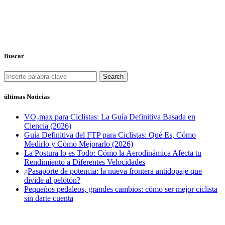
Buscar
Search
últimas Noticias
VO₂max para Ciclistas: La Guía Definitiva Basada en
Ciencia (2026)
Guía Definitiva del FTP para Ciclistas: Qué Es, Cómo
Medirlo y Cómo Mejorarlo (2026)
La Postura lo es Todo: Cómo la Aerodinámica Afecta tu
Rendimiento a Diferentes Velocidades
¿Pasaporte de potencia: la nueva frontera antidopaje que
divide al pelotón?
Pequeños pedaleos, grandes cambios: cómo ser mejor ciclista
sin darte cuenta