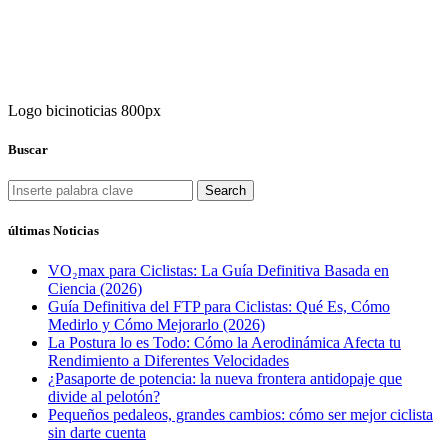
Logo bicinoticias 800px
Buscar
Search
últimas Noticias
VO₂max para Ciclistas: La Guía Definitiva Basada en
Ciencia (2026)
Guía Definitiva del FTP para Ciclistas: Qué Es, Cómo
Medirlo y Cómo Mejorarlo (2026)
La Postura lo es Todo: Cómo la Aerodinámica Afecta tu
Rendimiento a Diferentes Velocidades
¿Pasaporte de potencia: la nueva frontera antidopaje que
divide al pelotón?
Pequeños pedaleos, grandes cambios: cómo ser mejor ciclista
sin darte cuenta