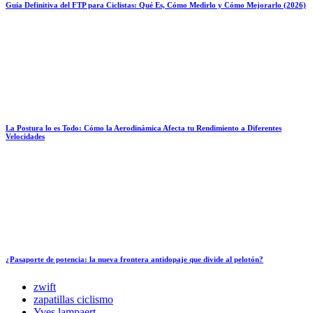
Guía Definitiva del FTP para Ciclistas: Qué Es, Cómo Medirlo y Cómo Mejorarlo (2026)
La Postura lo es Todo: Cómo la Aerodinámica Afecta tu Rendimiento a Diferentes
Velocidades
¿Pasaporte de potencia: la nueva frontera antidopaje que divide al pelotón?
zwift
zapatillas ciclismo
Yves lampaert