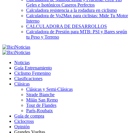
Geles e Isotónicos Caseros Perfectos
Calculadora resistencia a la rodadura en ciclismo
Calculadora de Vo2Max para ciclistas: Mide Tu Motor
Interno
CALCULADORA DE DESARROLLOS
Calculadora de Presión para MTB: PSI y Bares según
tu Peso y Terreno
Noticias
Guía Entrenamiento
Ciclismo Femenino
Clasificaciones
Clásicas
Clásicas y Semi-Clásicas
Strade Bianche
Milán San Remo
Tour de Flandes
París-Roubaix
Guía de compra
Ciclocross
Opinión
Grandes Vueltas