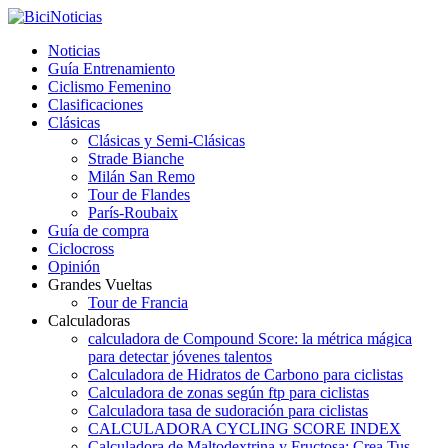
Noticias
Guía Entrenamiento
Ciclismo Femenino
Clasificaciones
Clásicas
Clásicas y Semi-Clásicas
Strade Bianche
Milán San Remo
Tour de Flandes
París-Roubaix
Guía de compra
Ciclocross
Opinión
Grandes Vueltas
Tour de Francia
Calculadoras
calculadora de Compound Score: la métrica mágica
para detectar jóvenes talentos
Calculadora de Hidratos de Carbono para ciclistas
Calculadora de zonas según ftp para ciclistas
Calculadora tasa de sudoración para ciclistas
CALCULADORA CYCLING SCORE INDEX
Calculadora de Maltodextrina y Fructosa: Crea Tus