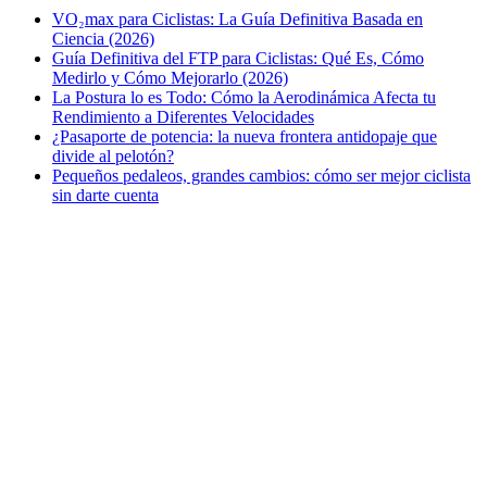
VO₂max para Ciclistas: La Guía Definitiva Basada en
Ciencia (2026)
Guía Definitiva del FTP para Ciclistas: Qué Es, Cómo
Medirlo y Cómo Mejorarlo (2026)
La Postura lo es Todo: Cómo la Aerodinámica Afecta tu
Rendimiento a Diferentes Velocidades
¿Pasaporte de potencia: la nueva frontera antidopaje que
divide al pelotón?
Pequeños pedaleos, grandes cambios: cómo ser mejor ciclista
sin darte cuenta