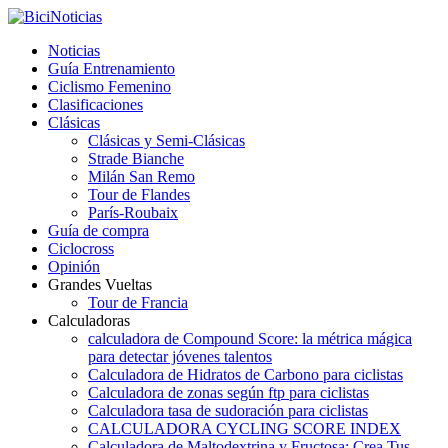
Noticias
Guía Entrenamiento
Ciclismo Femenino
Clasificaciones
Clásicas
Clásicas y Semi-Clásicas
Strade Bianche
Milán San Remo
Tour de Flandes
París-Roubaix
Guía de compra
Ciclocross
Opinión
Grandes Vueltas
Tour de Francia
Calculadoras
calculadora de Compound Score: la métrica mágica
para detectar jóvenes talentos
Calculadora de Hidratos de Carbono para ciclistas
Calculadora de zonas según ftp para ciclistas
Calculadora tasa de sudoración para ciclistas
CALCULADORA CYCLING SCORE INDEX
Calculadora de Maltodextrina y Fructosa: Crea Tus