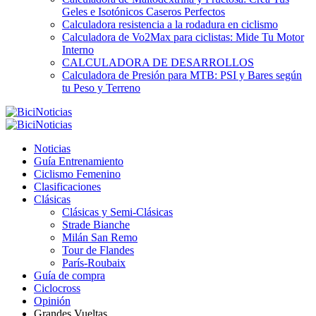
Geles e Isotónicos Caseros Perfectos
Calculadora resistencia a la rodadura en ciclismo
Calculadora de Vo2Max para ciclistas: Mide Tu Motor
Interno
CALCULADORA DE DESARROLLOS
Calculadora de Presión para MTB: PSI y Bares según
tu Peso y Terreno
Noticias
Guía Entrenamiento
Ciclismo Femenino
Clasificaciones
Clásicas
Clásicas y Semi-Clásicas
Strade Bianche
Milán San Remo
Tour de Flandes
París-Roubaix
Guía de compra
Ciclocross
Opinión
Grandes Vueltas