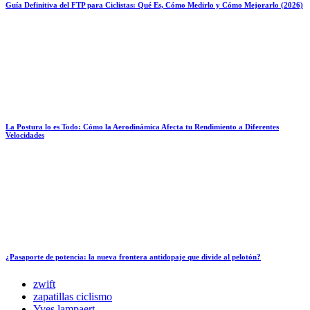
Guía Definitiva del FTP para Ciclistas: Qué Es, Cómo Medirlo y Cómo Mejorarlo (2026)
La Postura lo es Todo: Cómo la Aerodinámica Afecta tu Rendimiento a Diferentes
Velocidades
¿Pasaporte de potencia: la nueva frontera antidopaje que divide al pelotón?
zwift
zapatillas ciclismo
Yves lampaert