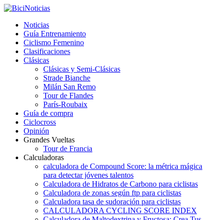
Noticias
Guía Entrenamiento
Ciclismo Femenino
Clasificaciones
Clásicas
Clásicas y Semi-Clásicas
Strade Bianche
Milán San Remo
Tour de Flandes
París-Roubaix
Guía de compra
Ciclocross
Opinión
Grandes Vueltas
Tour de Francia
Calculadoras
calculadora de Compound Score: la métrica mágica
para detectar jóvenes talentos
Calculadora de Hidratos de Carbono para ciclistas
Calculadora de zonas según ftp para ciclistas
Calculadora tasa de sudoración para ciclistas
CALCULADORA CYCLING SCORE INDEX
Calculadora de Maltodextrina y Fructosa: Crea Tus