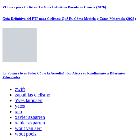
VO₂max para Ciclistas: La Guía Definitiva Basada en Ciencia (2026)
Guía Definitiva del FTP para Ciclistas: Qué Es, Cómo Medirlo y Cómo Mejorarlo (2026)
La Postura lo es Todo: Cómo la Aerodinámica Afecta tu Rendimiento a Diferentes
Velocidades
zwift
zapatillas ciclismo
Yves lampaert
yates
xco
xavier azparren
xabier azparren
wout van aert
wout poels