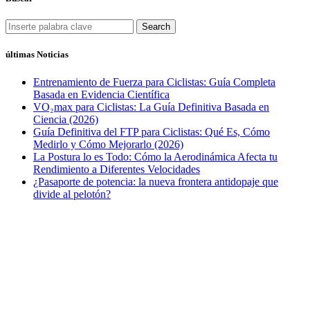
Search
últimas Noticias
Entrenamiento de Fuerza para Ciclistas: Guía Completa
Basada en Evidencia Científica
VO₂max para Ciclistas: La Guía Definitiva Basada en
Ciencia (2026)
Guía Definitiva del FTP para Ciclistas: Qué Es, Cómo
Medirlo y Cómo Mejorarlo (2026)
La Postura lo es Todo: Cómo la Aerodinámica Afecta tu
Rendimiento a Diferentes Velocidades
¿Pasaporte de potencia: la nueva frontera antidopaje que
divide al pelotón?