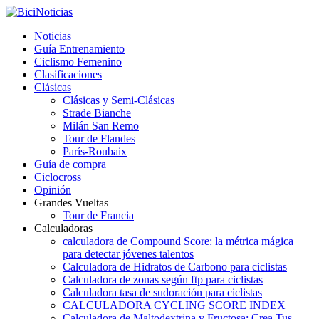
Noticias
Guía Entrenamiento
Ciclismo Femenino
Clasificaciones
Clásicas
Clásicas y Semi-Clásicas
Strade Bianche
Milán San Remo
Tour de Flandes
París-Roubaix
Guía de compra
Ciclocross
Opinión
Grandes Vueltas
Tour de Francia
Calculadoras
calculadora de Compound Score: la métrica mágica
para detectar jóvenes talentos
Calculadora de Hidratos de Carbono para ciclistas
Calculadora de zonas según ftp para ciclistas
Calculadora tasa de sudoración para ciclistas
CALCULADORA CYCLING SCORE INDEX
Calculadora de Maltodextrina y Fructosa: Crea Tus