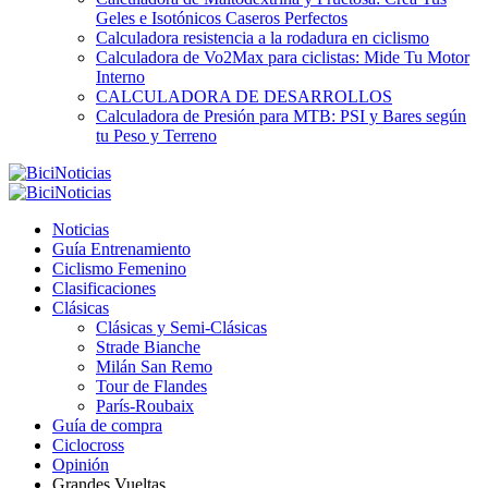
Geles e Isotónicos Caseros Perfectos
Calculadora resistencia a la rodadura en ciclismo
Calculadora de Vo2Max para ciclistas: Mide Tu Motor
Interno
CALCULADORA DE DESARROLLOS
Calculadora de Presión para MTB: PSI y Bares según
tu Peso y Terreno
Noticias
Guía Entrenamiento
Ciclismo Femenino
Clasificaciones
Clásicas
Clásicas y Semi-Clásicas
Strade Bianche
Milán San Remo
Tour de Flandes
París-Roubaix
Guía de compra
Ciclocross
Opinión
Grandes Vueltas