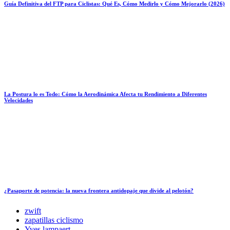
Guía Definitiva del FTP para Ciclistas: Qué Es, Cómo Medirlo y Cómo Mejorarlo (2026)
La Postura lo es Todo: Cómo la Aerodinámica Afecta tu Rendimiento a Diferentes
Velocidades
¿Pasaporte de potencia: la nueva frontera antidopaje que divide al pelotón?
zwift
zapatillas ciclismo
Yves lampaert