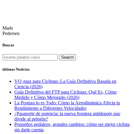
Mads
Pedersen
Buscar
Search
últimas Noticias
VO₂max para Ciclistas: La Guía Definitiva Basada en
Ciencia (2026)
Guía Definitiva del FTP para Ciclistas: Qué Es, Cómo
Medirlo y Cómo Mejorarlo (2026)
La Postura lo es Todo: Cómo la Aerodinámica Afecta tu
Rendimiento a Diferentes Velocidades
¿Pasaporte de potencia: la nueva frontera antidopaje que
divide al pelotón?
Pequeños pedaleos, grandes cambios: cómo ser mejor ciclista
sin darte cuenta