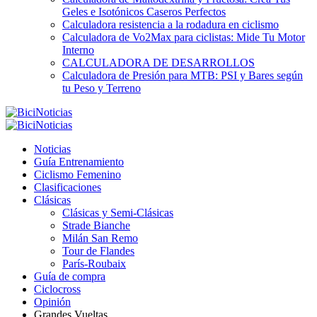
Geles e Isotónicos Caseros Perfectos
Calculadora resistencia a la rodadura en ciclismo
Calculadora de Vo2Max para ciclistas: Mide Tu Motor
Interno
CALCULADORA DE DESARROLLOS
Calculadora de Presión para MTB: PSI y Bares según
tu Peso y Terreno
Noticias
Guía Entrenamiento
Ciclismo Femenino
Clasificaciones
Clásicas
Clásicas y Semi-Clásicas
Strade Bianche
Milán San Remo
Tour de Flandes
París-Roubaix
Guía de compra
Ciclocross
Opinión
Grandes Vueltas