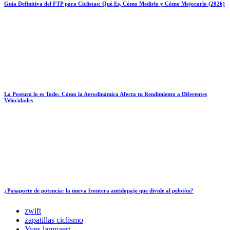
Guía Definitiva del FTP para Ciclistas: Qué Es, Cómo Medirlo y Cómo Mejorarlo (2026)
La Postura lo es Todo: Cómo la Aerodinámica Afecta tu Rendimiento a Diferentes
Velocidades
¿Pasaporte de potencia: la nueva frontera antidopaje que divide al pelotón?
zwift
zapatillas ciclismo
Yves lampaert