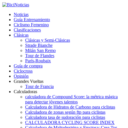
Noticias
Guía Entrenamiento
Ciclismo Femenino
Clasificaciones
Clásicas
Clásicas y Semi-Clásicas
Strade Bianche
Milán San Remo
Tour de Flandes
París-Roubaix
Guía de compra
Ciclocross
Opinión
Grandes Vueltas
Tour de Francia
Calculadoras
calculadora de Compound Score: la métrica mágica
para detectar jóvenes talentos
Calculadora de Hidratos de Carbono para ciclistas
Calculadora de zonas según ftp para ciclistas
Calculadora tasa de sudoración para ciclistas
CALCULADORA CYCLING SCORE INDEX
Calculadora de Maltodextrina y Fructosa: Crea Tus