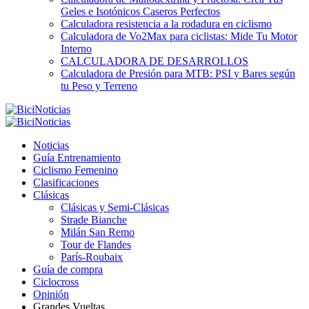
Geles e Isotónicos Caseros Perfectos
Calculadora resistencia a la rodadura en ciclismo
Calculadora de Vo2Max para ciclistas: Mide Tu Motor
Interno
CALCULADORA DE DESARROLLOS
Calculadora de Presión para MTB: PSI y Bares según
tu Peso y Terreno
Noticias
Guía Entrenamiento
Ciclismo Femenino
Clasificaciones
Clásicas
Clásicas y Semi-Clásicas
Strade Bianche
Milán San Remo
Tour de Flandes
París-Roubaix
Guía de compra
Ciclocross
Opinión
Grandes Vueltas