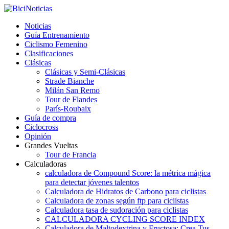
Noticias
Guía Entrenamiento
Ciclismo Femenino
Clasificaciones
Clásicas
Clásicas y Semi-Clásicas
Strade Bianche
Milán San Remo
Tour de Flandes
París-Roubaix
Guía de compra
Ciclocross
Opinión
Grandes Vueltas
Tour de Francia
Calculadoras
calculadora de Compound Score: la métrica mágica
para detectar jóvenes talentos
Calculadora de Hidratos de Carbono para ciclistas
Calculadora de zonas según ftp para ciclistas
Calculadora tasa de sudoración para ciclistas
CALCULADORA CYCLING SCORE INDEX
Calculadora de Maltodextrina y Fructosa: Crea Tus