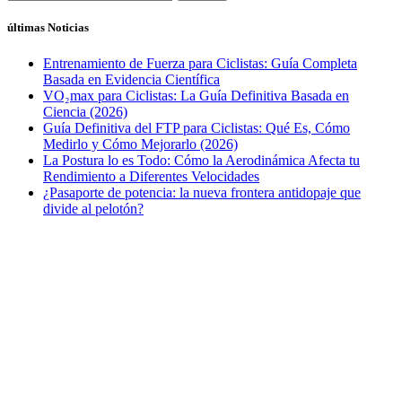
últimas Noticias
Entrenamiento de Fuerza para Ciclistas: Guía Completa
Basada en Evidencia Científica
VO₂max para Ciclistas: La Guía Definitiva Basada en
Ciencia (2026)
Guía Definitiva del FTP para Ciclistas: Qué Es, Cómo
Medirlo y Cómo Mejorarlo (2026)
La Postura lo es Todo: Cómo la Aerodinámica Afecta tu
Rendimiento a Diferentes Velocidades
¿Pasaporte de potencia: la nueva frontera antidopaje que
divide al pelotón?