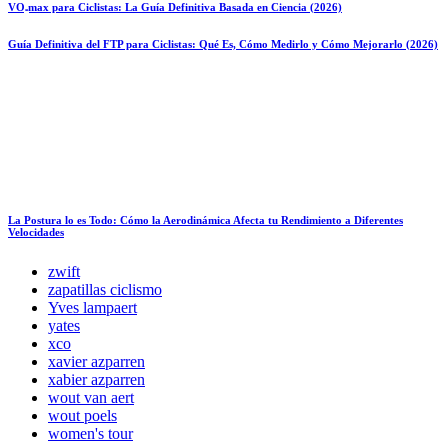
VO₂max para Ciclistas: La Guía Definitiva Basada en Ciencia (2026)
Guía Definitiva del FTP para Ciclistas: Qué Es, Cómo Medirlo y Cómo Mejorarlo (2026)
La Postura lo es Todo: Cómo la Aerodinámica Afecta tu Rendimiento a Diferentes
Velocidades
zwift
zapatillas ciclismo
Yves lampaert
yates
xco
xavier azparren
xabier azparren
wout van aert
wout poels
women's tour