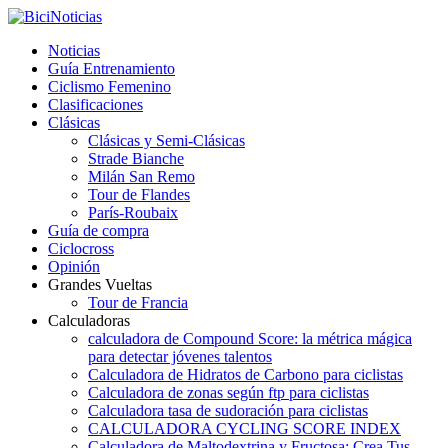
Noticias
Guía Entrenamiento
Ciclismo Femenino
Clasificaciones
Clásicas
Clásicas y Semi-Clásicas
Strade Bianche
Milán San Remo
Tour de Flandes
París-Roubaix
Guía de compra
Ciclocross
Opinión
Grandes Vueltas
Tour de Francia
Calculadoras
calculadora de Compound Score: la métrica mágica
para detectar jóvenes talentos
Calculadora de Hidratos de Carbono para ciclistas
Calculadora de zonas según ftp para ciclistas
Calculadora tasa de sudoración para ciclistas
CALCULADORA CYCLING SCORE INDEX
Calculadora de Maltodextrina y Fructosa: Crea Tus