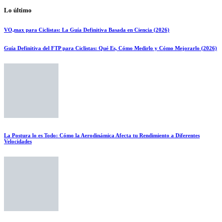
Lo último
VO₂max para Ciclistas: La Guía Definitiva Basada en Ciencia (2026)
Guía Definitiva del FTP para Ciclistas: Qué Es, Cómo Medirlo y Cómo Mejorarlo (2026)
La Postura lo es Todo: Cómo la Aerodinámica Afecta tu Rendimiento a Diferentes
Velocidades