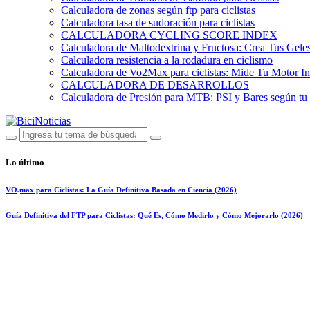
Calculadora de zonas según ftp para ciclistas
Calculadora tasa de sudoración para ciclistas
CALCULADORA CYCLING SCORE INDEX
Calculadora de Maltodextrina y Fructosa: Crea Tus Geles
Calculadora resistencia a la rodadura en ciclismo
Calculadora de Vo2Max para ciclistas: Mide Tu Motor In
CALCULADORA DE DESARROLLOS
Calculadora de Presión para MTB: PSI y Bares según tu
Lo último
VO₂max para Ciclistas: La Guía Definitiva Basada en Ciencia (2026)
Guía Definitiva del FTP para Ciclistas: Qué Es, Cómo Medirlo y Cómo Mejorarlo (2026)