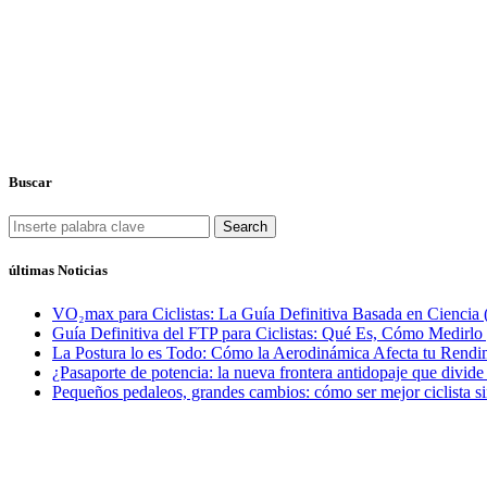
Buscar
Search
últimas Noticias
VO₂max para Ciclistas: La Guía Definitiva Basada en Ciencia 
Guía Definitiva del FTP para Ciclistas: Qué Es, Cómo Medirl
La Postura lo es Todo: Cómo la Aerodinámica Afecta tu Rendim
¿Pasaporte de potencia: la nueva frontera antidopaje que divide
Pequeños pedaleos, grandes cambios: cómo ser mejor ciclista si