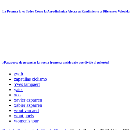
La Postura lo es Todo: Cómo la Aerodinámica Afecta tu Rendimiento a Diferentes Velocida
¿Pasaporte de potencia: la nueva frontera antidopaje que divide al pelotón?
zwift
zapatillas ciclismo
Yves lampaert
yates
xco
xavier azparren
xabier azparren
wout van aert
wout poels
women's tour