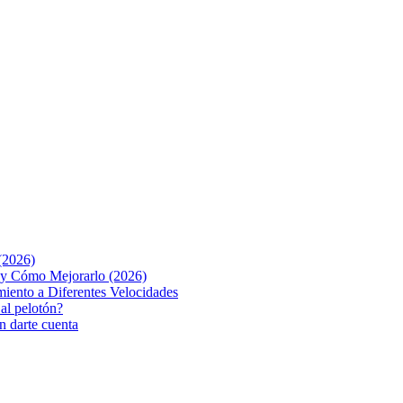
(2026)
o y Cómo Mejorarlo (2026)
iento a Diferentes Velocidades
 al pelotón?
n darte cuenta