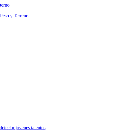
terno
 Peso y Terreno
etectar jóvenes talentos