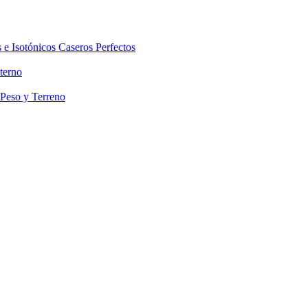
 e Isotónicos Caseros Perfectos
terno
 Peso y Terreno