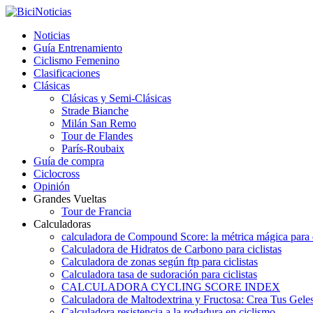
Noticias
Guía Entrenamiento
Ciclismo Femenino
Clasificaciones
Clásicas
Clásicas y Semi-Clásicas
Strade Bianche
Milán San Remo
Tour de Flandes
París-Roubaix
Guía de compra
Ciclocross
Opinión
Grandes Vueltas
Tour de Francia
Calculadoras
calculadora de Compound Score: la métrica mágica para d
Calculadora de Hidratos de Carbono para ciclistas
Calculadora de zonas según ftp para ciclistas
Calculadora tasa de sudoración para ciclistas
CALCULADORA CYCLING SCORE INDEX
Calculadora de Maltodextrina y Fructosa: Crea Tus Geles
Calculadora resistencia a la rodadura en ciclismo