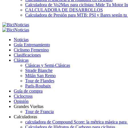
Calculadora de Vo2Max para ciclistas: Mide Tu Motor In
CALCULADORA DE DESARROLLOS
Calculadora de Presión para MTB: PSI y Bares según tu
Noticias
Guía Entrenamiento
Ciclismo Femenino
Clasificaciones
Clásicas
Clásicas y Semi-Clásicas
Strade Bianche
Milán San Remo
Tour de Flandes
París-Roubaix
Guía de compra
Ciclocross
Opinión
Grandes Vueltas
Tour de Francia
Calculadoras
calculadora de Compound Score: la métrica mágica para d
Calculadora de Hidratos de Carbono para ciclistas