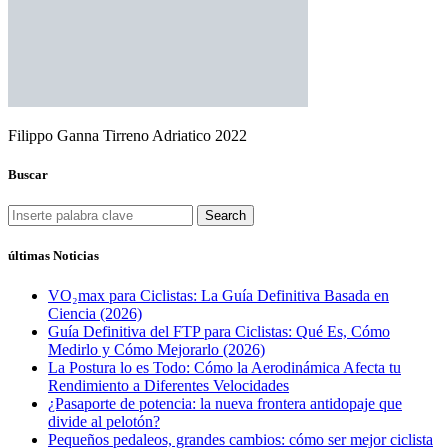
Filippo Ganna Tirreno Adriatico 2022
Buscar
Search
últimas Noticias
VO₂max para Ciclistas: La Guía Definitiva Basada en
Ciencia (2026)
Guía Definitiva del FTP para Ciclistas: Qué Es, Cómo
Medirlo y Cómo Mejorarlo (2026)
La Postura lo es Todo: Cómo la Aerodinámica Afecta tu
Rendimiento a Diferentes Velocidades
¿Pasaporte de potencia: la nueva frontera antidopaje que
divide al pelotón?
Pequeños pedaleos, grandes cambios: cómo ser mejor ciclista