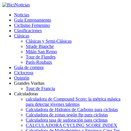
Noticias
Guía Entrenamiento
Ciclismo Femenino
Clasificaciones
Clásicas
Clásicas y Semi-Clásicas
Strade Bianche
Milán San Remo
Tour de Flandes
París-Roubaix
Guía de compra
Ciclocross
Opinión
Grandes Vueltas
Tour de Francia
Calculadoras
calculadora de Compound Score: la métrica mágica
para detectar jóvenes talentos
Calculadora de Hidratos de Carbono para ciclistas
Calculadora de zonas según ftp para ciclistas
Calculadora tasa de sudoración para ciclistas
CALCULADORA CYCLING SCORE INDEX
Calculadora de Maltodextrina y Fructosa: Crea Tus