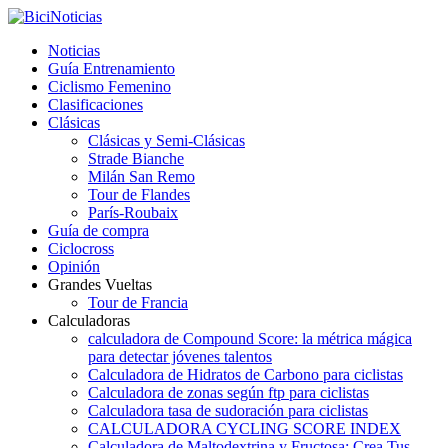
Noticias
Guía Entrenamiento
Ciclismo Femenino
Clasificaciones
Clásicas
Clásicas y Semi-Clásicas
Strade Bianche
Milán San Remo
Tour de Flandes
París-Roubaix
Guía de compra
Ciclocross
Opinión
Grandes Vueltas
Tour de Francia
Calculadoras
calculadora de Compound Score: la métrica mágica
para detectar jóvenes talentos
Calculadora de Hidratos de Carbono para ciclistas
Calculadora de zonas según ftp para ciclistas
Calculadora tasa de sudoración para ciclistas
CALCULADORA CYCLING SCORE INDEX
Calculadora de Maltodextrina y Fructosa: Crea Tus