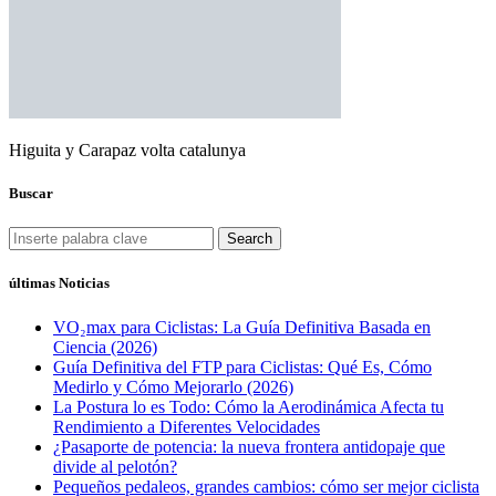
Higuita y Carapaz volta catalunya
Buscar
Search
últimas Noticias
VO₂max para Ciclistas: La Guía Definitiva Basada en
Ciencia (2026)
Guía Definitiva del FTP para Ciclistas: Qué Es, Cómo
Medirlo y Cómo Mejorarlo (2026)
La Postura lo es Todo: Cómo la Aerodinámica Afecta tu
Rendimiento a Diferentes Velocidades
¿Pasaporte de potencia: la nueva frontera antidopaje que
divide al pelotón?
Pequeños pedaleos, grandes cambios: cómo ser mejor ciclista