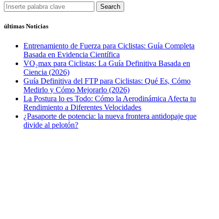
Search
últimas Noticias
Entrenamiento de Fuerza para Ciclistas: Guía Completa
Basada en Evidencia Científica
VO₂max para Ciclistas: La Guía Definitiva Basada en
Ciencia (2026)
Guía Definitiva del FTP para Ciclistas: Qué Es, Cómo
Medirlo y Cómo Mejorarlo (2026)
La Postura lo es Todo: Cómo la Aerodinámica Afecta tu
Rendimiento a Diferentes Velocidades
¿Pasaporte de potencia: la nueva frontera antidopaje que
divide al pelotón?