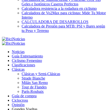
Geles e Isotónicos Caseros Perfectos
Calculadora resistencia a la rodadura en ciclismo
Calculadora de Vo2Max para ciclistas: Mide Tu Motor
Interno
CALCULADORA DE DESARROLLOS
Calculadora de Presión para MTB: PSI y Bares según
tu Peso y Terreno
Noticias
Guía Entrenamiento
Ciclismo Femenino
Clasificaciones
Clásicas
Clásicas y Semi-Clásicas
Strade Bianche
Milán San Remo
Tour de Flandes
París-Roubaix
Guía de compra
Ciclocross
Opinión
Grandes Vueltas