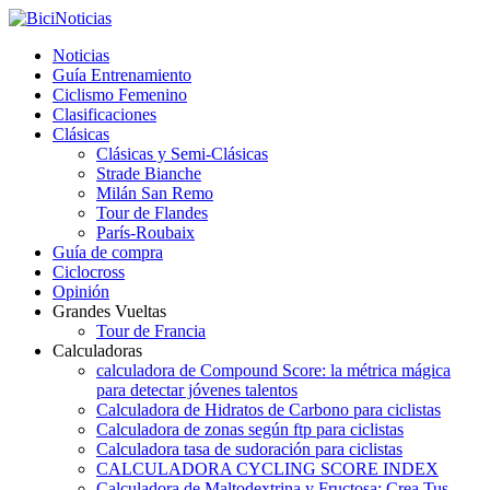
Noticias
Guía Entrenamiento
Ciclismo Femenino
Clasificaciones
Clásicas
Clásicas y Semi-Clásicas
Strade Bianche
Milán San Remo
Tour de Flandes
París-Roubaix
Guía de compra
Ciclocross
Opinión
Grandes Vueltas
Tour de Francia
Calculadoras
calculadora de Compound Score: la métrica mágica
para detectar jóvenes talentos
Calculadora de Hidratos de Carbono para ciclistas
Calculadora de zonas según ftp para ciclistas
Calculadora tasa de sudoración para ciclistas
CALCULADORA CYCLING SCORE INDEX
Calculadora de Maltodextrina y Fructosa: Crea Tus