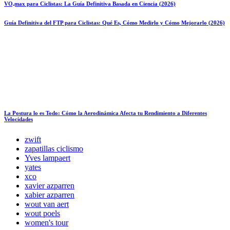
VO₂max para Ciclistas: La Guía Definitiva Basada en Ciencia (2026)
Guía Definitiva del FTP para Ciclistas: Qué Es, Cómo Medirlo y Cómo Mejorarlo (2026)
La Postura lo es Todo: Cómo la Aerodinámica Afecta tu Rendimiento a Diferentes
Velocidades
zwift
zapatillas ciclismo
Yves lampaert
yates
xco
xavier azparren
xabier azparren
wout van aert
wout poels
women's tour