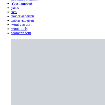
Yves lampaert
yates
xco
xavier azparren
xabier azparren
wout van aert
wout poels
women's tour