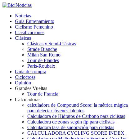
Noticias
Guía Entrenamiento
Ciclismo Femenino
Clasificaciones
Clásicas
Clásicas y Semi-Clásicas
Strade Bianche
Milán San Remo
Tour de Flandes
París-Roubaix
Guía de compra
Ciclocross
Opinión
Grandes Vueltas
Tour de Francia
Calculadoras
calculadora de Compound Score: la métrica mágica
para detectar jóvenes talentos
Calculadora de Hidratos de Carbono para ciclistas
Calculadora de zonas según ftp para ciclistas
Calculadora tasa de sudoración para ciclistas
CALCULADORA CYCLING SCORE INDEX
Calculadora de Maltodextrina y Fructosa: Crea Tus