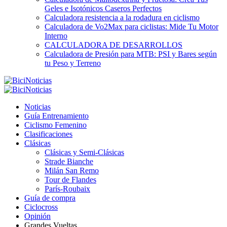
Geles e Isotónicos Caseros Perfectos
Calculadora resistencia a la rodadura en ciclismo
Calculadora de Vo2Max para ciclistas: Mide Tu Motor
Interno
CALCULADORA DE DESARROLLOS
Calculadora de Presión para MTB: PSI y Bares según
tu Peso y Terreno
Noticias
Guía Entrenamiento
Ciclismo Femenino
Clasificaciones
Clásicas
Clásicas y Semi-Clásicas
Strade Bianche
Milán San Remo
Tour de Flandes
París-Roubaix
Guía de compra
Ciclocross
Opinión
Grandes Vueltas