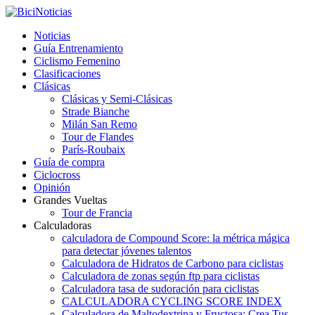
Noticias
Guía Entrenamiento
Ciclismo Femenino
Clasificaciones
Clásicas
Clásicas y Semi-Clásicas
Strade Bianche
Milán San Remo
Tour de Flandes
París-Roubaix
Guía de compra
Ciclocross
Opinión
Grandes Vueltas
Tour de Francia
Calculadoras
calculadora de Compound Score: la métrica mágica
para detectar jóvenes talentos
Calculadora de Hidratos de Carbono para ciclistas
Calculadora de zonas según ftp para ciclistas
Calculadora tasa de sudoración para ciclistas
CALCULADORA CYCLING SCORE INDEX
Calculadora de Maltodextrina y Fructosa: Crea Tus