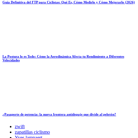
Guía Definitiva del FTP para Ciclistas: Qué Es, Cómo Medirlo y Cómo Mejorarlo (2026)
La Postura lo es Todo: Cómo la Aerodinámica Afecta tu Rendimiento a Diferentes
Velocidades
¿Pasaporte de potencia: la nueva frontera antidopaje que divide al pelotón?
zwift
zapatillas ciclismo
Yves lampaert