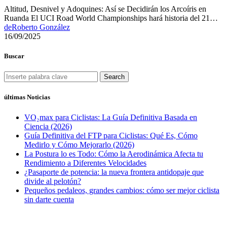
Altitud, Desnivel y Adoquines: Así se Decidirán los Arcoíris en
Ruanda El UCI Road World Championships hará historia del 21…
de
Roberto González
16/09/2025
Buscar
Search
últimas Noticias
VO₂max para Ciclistas: La Guía Definitiva Basada en
Ciencia (2026)
Guía Definitiva del FTP para Ciclistas: Qué Es, Cómo
Medirlo y Cómo Mejorarlo (2026)
La Postura lo es Todo: Cómo la Aerodinámica Afecta tu
Rendimiento a Diferentes Velocidades
¿Pasaporte de potencia: la nueva frontera antidopaje que
divide al pelotón?
Pequeños pedaleos, grandes cambios: cómo ser mejor ciclista
sin darte cuenta