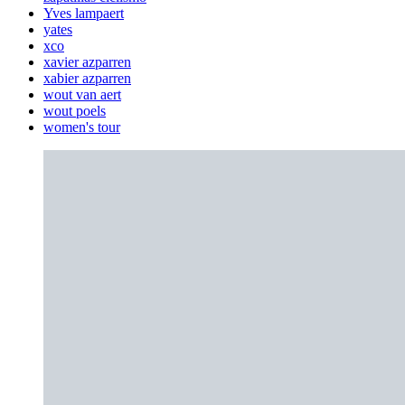
Yves lampaert
yates
xco
xavier azparren
xabier azparren
wout van aert
wout poels
women's tour