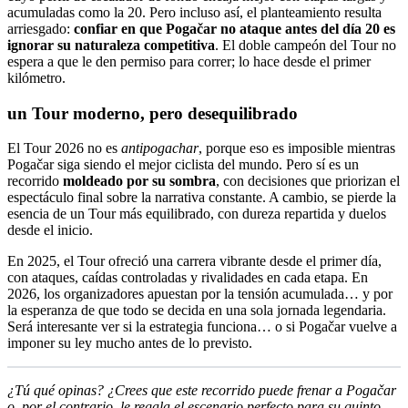
acumuladas como la 20. Pero incluso así, el planteamiento resulta
arriesgado:
confiar en que Pogačar no ataque antes del día 20 es
ignorar su naturaleza competitiva
. El doble campeón del Tour no
espera a que le den permiso para correr; lo hace desde el primer
kilómetro.
un Tour moderno, pero desequilibrado
El Tour 2026 no es
antipogachar
, porque eso es imposible mientras
Pogačar siga siendo el mejor ciclista del mundo. Pero sí es un
recorrido
moldeado por su sombra
, con decisiones que priorizan el
espectáculo final sobre la narrativa constante. A cambio, se pierde la
esencia de un Tour más equilibrado, con dureza repartida y duelos
desde el inicio.
En 2025, el Tour ofreció una carrera vibrante desde el primer día,
con ataques, caídas controladas y rivalidades en cada etapa. En
2026, los organizadores apuestan por la tensión acumulada… y por
la esperanza de que todo se decida en una sola jornada legendaria.
Será interesante ver si la estrategia funciona… o si Pogačar vuelve a
imponer su ley mucho antes de lo previsto.
¿Tú qué opinas? ¿Crees que este recorrido puede frenar a Pogačar
o, por el contrario, le regala el escenario perfecto para su quinto