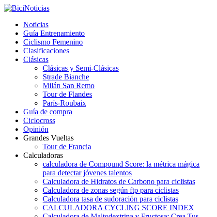
Noticias
Guía Entrenamiento
Ciclismo Femenino
Clasificaciones
Clásicas
Clásicas y Semi-Clásicas
Strade Bianche
Milán San Remo
Tour de Flandes
París-Roubaix
Guía de compra
Ciclocross
Opinión
Grandes Vueltas
Tour de Francia
Calculadoras
calculadora de Compound Score: la métrica mágica
para detectar jóvenes talentos
Calculadora de Hidratos de Carbono para ciclistas
Calculadora de zonas según ftp para ciclistas
Calculadora tasa de sudoración para ciclistas
CALCULADORA CYCLING SCORE INDEX
Calculadora de Maltodextrina y Fructosa: Crea Tus