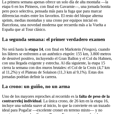
La primera semana apenas ofrece un solo día de alta montaña —la
etapa 6 en los Pirineos, con final en Gavarnie—, una jornada bonita
pero poco selectiva, pensada más para la fuga que para marcar
diferencias reales entre los favoritos. El resto del bloque alterna
sprints, medias montañas y una crono por equipos inicial en
Barcelona, una novedad moderna que recuerda más a la Vuelta a
España que al Tour clásico.
La segunda semana: el primer verdadero examen
No será hasta la
etapa 14
, con final en Markstein (Vosgos), cuando
los líderes se enfrenten a un auténtico
etapón
: 155 km, 3.800 metros
de desnivel positivo, incluyendo el Gran Ballon y el Col du Hahnen,
con una llegada exigente y estrecha. Al día siguiente, la etapa 15
cierra la semana con dos muros brutales: el Col de la Croix (4,7 km
al 11,2%) y el Plateau de Solaison (11,3 km al 9,1%). Estas dos
jornadas podrían definir la carrera.
La crono: un guiño, no un arma
Uno de los mayores reproches al recorrido es la
falta de peso de la
contrarreloj individual
. La única crono, de 26 km en la etapa 16,
incluye una subida suave al inicio, lo que la convierte en un trazado
ideal para Pogačar —excelente croner en terreno mixto— y no