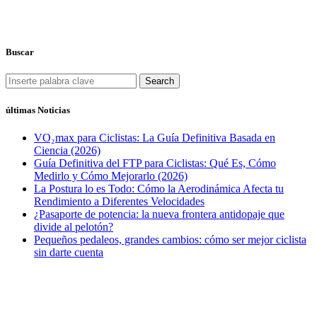
Buscar
Search
últimas Noticias
VO₂max para Ciclistas: La Guía Definitiva Basada en
Ciencia (2026)
Guía Definitiva del FTP para Ciclistas: Qué Es, Cómo
Medirlo y Cómo Mejorarlo (2026)
La Postura lo es Todo: Cómo la Aerodinámica Afecta tu
Rendimiento a Diferentes Velocidades
¿Pasaporte de potencia: la nueva frontera antidopaje que
divide al pelotón?
Pequeños pedaleos, grandes cambios: cómo ser mejor ciclista
sin darte cuenta