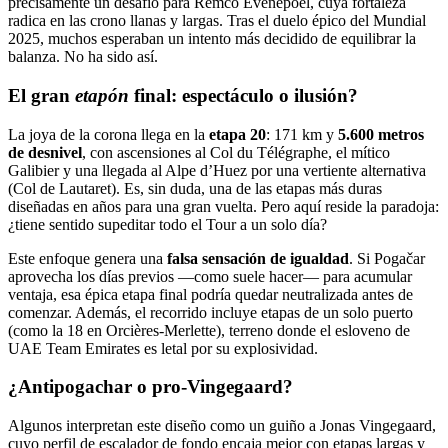
precisamente un desafío para Remco Evenepoel, cuya fortaleza
radica en las crono llanas y largas. Tras el duelo épico del Mundial
2025, muchos esperaban un intento más decidido de equilibrar la
balanza. No ha sido así.
El gran
etapón
final: espectáculo o ilusión?
La joya de la corona llega en la
etapa 20
: 171 km y
5.600 metros
de desnivel
, con ascensiones al Col du Télégraphe, el mítico
Galibier y una llegada al Alpe d’Huez por una vertiente alternativa
(Col de Lautaret). Es, sin duda, una de las etapas más duras
diseñadas en años para una gran vuelta. Pero aquí reside la paradoja:
¿tiene sentido supeditar todo el Tour a un solo día?
Este enfoque genera una
falsa sensación de igualdad
. Si Pogačar
aprovecha los días previos —como suele hacer— para acumular
ventaja, esa épica etapa final podría quedar neutralizada antes de
comenzar. Además, el recorrido incluye etapas de un solo puerto
(como la 18 en Orcières-Merlette), terreno donde el esloveno de
UAE Team Emirates es letal por su explosividad.
¿Antipogachar o pro-Vingegaard?
Algunos interpretan este diseño como un guiño a Jonas Vingegaard,
cuyo perfil de escalador de fondo encaja mejor con etapas largas y