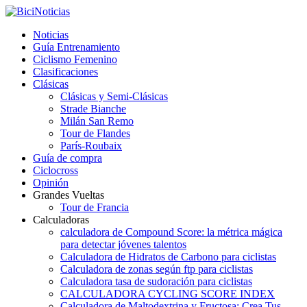
Noticias
Guía Entrenamiento
Ciclismo Femenino
Clasificaciones
Clásicas
Clásicas y Semi-Clásicas
Strade Bianche
Milán San Remo
Tour de Flandes
París-Roubaix
Guía de compra
Ciclocross
Opinión
Grandes Vueltas
Tour de Francia
Calculadoras
calculadora de Compound Score: la métrica mágica
para detectar jóvenes talentos
Calculadora de Hidratos de Carbono para ciclistas
Calculadora de zonas según ftp para ciclistas
Calculadora tasa de sudoración para ciclistas
CALCULADORA CYCLING SCORE INDEX
Calculadora de Maltodextrina y Fructosa: Crea Tus