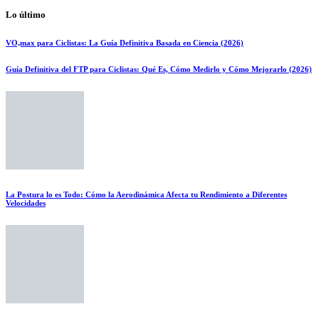
Lo último
VO₂max para Ciclistas: La Guía Definitiva Basada en Ciencia (2026)
Guía Definitiva del FTP para Ciclistas: Qué Es, Cómo Medirlo y Cómo Mejorarlo (2026)
La Postura lo es Todo: Cómo la Aerodinámica Afecta tu Rendimiento a Diferentes
Velocidades