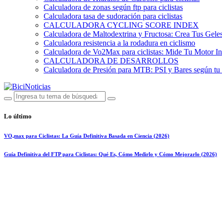
Calculadora de zonas según ftp para ciclistas
Calculadora tasa de sudoración para ciclistas
CALCULADORA CYCLING SCORE INDEX
Calculadora de Maltodextrina y Fructosa: Crea Tus Geles
Calculadora resistencia a la rodadura en ciclismo
Calculadora de Vo2Max para ciclistas: Mide Tu Motor In
CALCULADORA DE DESARROLLOS
Calculadora de Presión para MTB: PSI y Bares según tu
Lo último
VO₂max para Ciclistas: La Guía Definitiva Basada en Ciencia (2026)
Guía Definitiva del FTP para Ciclistas: Qué Es, Cómo Medirlo y Cómo Mejorarlo (2026)