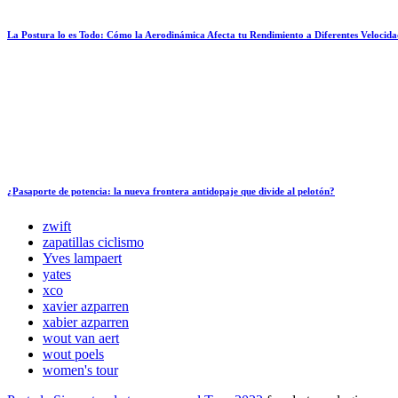
La Postura lo es Todo: Cómo la Aerodinámica Afecta tu Rendimiento a Diferentes Velocida
¿Pasaporte de potencia: la nueva frontera antidopaje que divide al pelotón?
zwift
zapatillas ciclismo
Yves lampaert
yates
xco
xavier azparren
xabier azparren
wout van aert
wout poels
women's tour