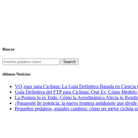
Buscar
Search
últimas Noticias
VO₂max para Ciclistas: La Guía Definitiva Basada en Ciencia 
Guía Definitiva del FTP para Ciclistas: Qué Es, Cómo Medirl
La Postura lo es Todo: Cómo la Aerodinámica Afecta tu Rendim
¿Pasaporte de potencia: la nueva frontera antidopaje que divide
Pequeños pedaleos, grandes cambios: cómo ser mejor ciclista si