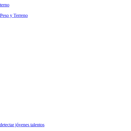
terno
 Peso y Terreno
etectar jóvenes talentos