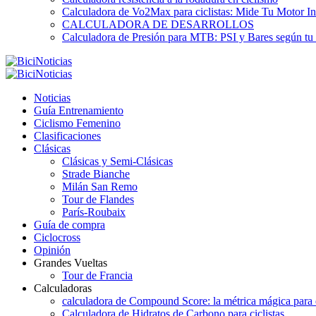
Calculadora de Vo2Max para ciclistas: Mide Tu Motor In
CALCULADORA DE DESARROLLOS
Calculadora de Presión para MTB: PSI y Bares según tu
Noticias
Guía Entrenamiento
Ciclismo Femenino
Clasificaciones
Clásicas
Clásicas y Semi-Clásicas
Strade Bianche
Milán San Remo
Tour de Flandes
París-Roubaix
Guía de compra
Ciclocross
Opinión
Grandes Vueltas
Tour de Francia
Calculadoras
calculadora de Compound Score: la métrica mágica para d
Calculadora de Hidratos de Carbono para ciclistas