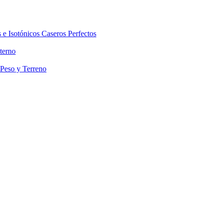
 e Isotónicos Caseros Perfectos
terno
 Peso y Terreno