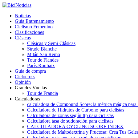
Noticias
Guía Entrenamiento
Ciclismo Femenino
Clasificaciones
Clásicas
Clásicas y Semi-Clásicas
Strade Bianche
Milán San Remo
Tour de Flandes
París-Roubaix
Guía de compra
Ciclocross
Opinión
Grandes Vueltas
Tour de Francia
Calculadoras
calculadora de Compound Score: la métrica mágica para d
Calculadora de Hidratos de Carbono para ciclistas
Calculadora de zonas según ftp para ciclistas
Calculadora tasa de sudoración para ciclistas
CALCULADORA CYCLING SCORE INDEX
Calculadora de Maltodextrina y Fructosa: Crea Tus Geles
Calculadora resistencia a la rodadura en ciclismo