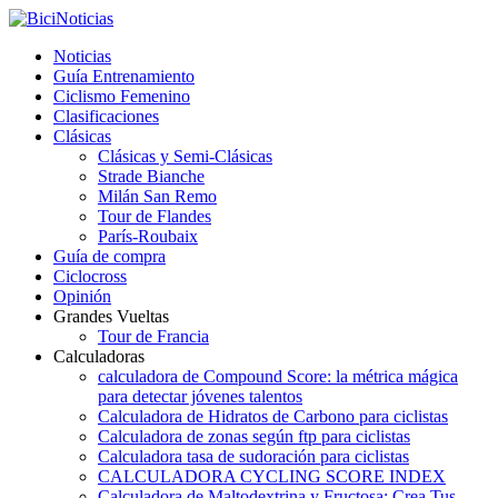
Noticias
Guía Entrenamiento
Ciclismo Femenino
Clasificaciones
Clásicas
Clásicas y Semi-Clásicas
Strade Bianche
Milán San Remo
Tour de Flandes
París-Roubaix
Guía de compra
Ciclocross
Opinión
Grandes Vueltas
Tour de Francia
Calculadoras
calculadora de Compound Score: la métrica mágica
para detectar jóvenes talentos
Calculadora de Hidratos de Carbono para ciclistas
Calculadora de zonas según ftp para ciclistas
Calculadora tasa de sudoración para ciclistas
CALCULADORA CYCLING SCORE INDEX
Calculadora de Maltodextrina y Fructosa: Crea Tus