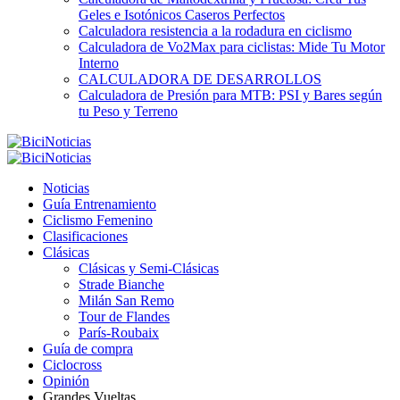
Geles e Isotónicos Caseros Perfectos
Calculadora resistencia a la rodadura en ciclismo
Calculadora de Vo2Max para ciclistas: Mide Tu Motor
Interno
CALCULADORA DE DESARROLLOS
Calculadora de Presión para MTB: PSI y Bares según
tu Peso y Terreno
Noticias
Guía Entrenamiento
Ciclismo Femenino
Clasificaciones
Clásicas
Clásicas y Semi-Clásicas
Strade Bianche
Milán San Remo
Tour de Flandes
París-Roubaix
Guía de compra
Ciclocross
Opinión
Grandes Vueltas