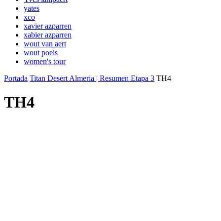
yates
xco
xavier azparren
xabier azparren
wout van aert
wout poels
women's tour
Portada
Titan Desert Almeria | Resumen Etapa 3
TH4
TH4