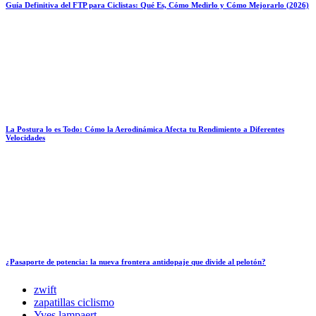
Guía Definitiva del FTP para Ciclistas: Qué Es, Cómo Medirlo y Cómo Mejorarlo (2026)
La Postura lo es Todo: Cómo la Aerodinámica Afecta tu Rendimiento a Diferentes
Velocidades
¿Pasaporte de potencia: la nueva frontera antidopaje que divide al pelotón?
zwift
zapatillas ciclismo
Yves lampaert